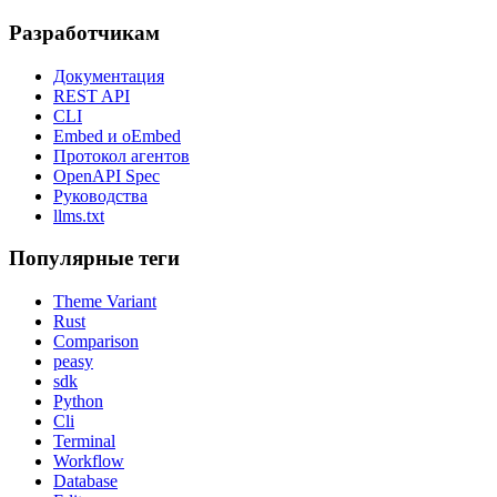
Разработчикам
Документация
REST API
CLI
Embed и oEmbed
Протокол агентов
OpenAPI Spec
Руководства
llms.txt
Популярные теги
Theme Variant
Rust
Comparison
peasy
sdk
Python
Cli
Terminal
Workflow
Database