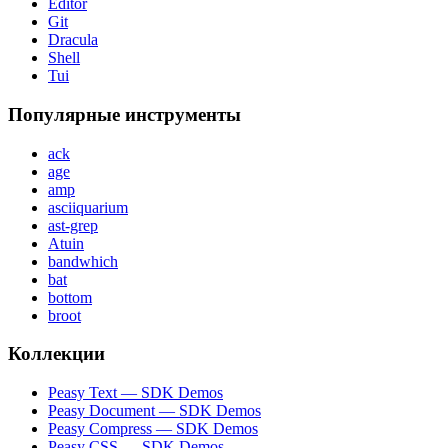
Editor
Git
Dracula
Shell
Tui
Популярные инструменты
ack
age
amp
asciiquarium
ast-grep
Atuin
bandwhich
bat
bottom
broot
Коллекции
Peasy Text — SDK Demos
Peasy Document — SDK Demos
Peasy Compress — SDK Demos
Peasy CSS — SDK Demos