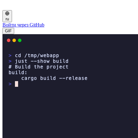
ru
Войти через GitHub
GIF