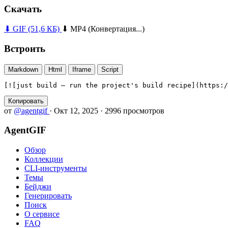
Скачать
⬇ GIF
(51,6 КБ)
⬇ MP4
(Конвертация...)
Встроить
Markdown
Html
Iframe
Script
[![just build — run the project's build recipe](https:/
Копировать
от
@agentgif
·
Окт 12, 2025
·
2996 просмотров
AgentGIF
Обзор
Коллекции
CLI-инструменты
Темы
Бейджи
Генерировать
Поиск
О сервисе
FAQ