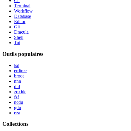
Cli
Terminal
Workflow
Database
Editor
Git
Dracula
Shell
Tui
Outils populaires
lsd
erdtree
broot
nnn
duf
zoxide
fzf
ncdu
gdu
eza
Collections