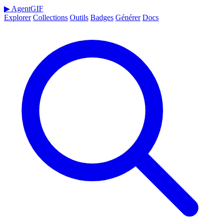
▶
AgentGIF
Explorer
Collections
Outils
Badges
Générer
Docs