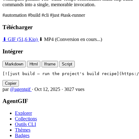
commands into a single, memorable invocation.
#automation
#build
#cli
#just
#task-runner
Télécharger
⬇ GIF
(51,6 Kio)
⬇ MP4
(Conversion en cours...)
Intégrer
Markdown
Html
Iframe
Script
[![just build — run the project's build recipe](https:/
Copier
par
@agentgif
·
Oct 12, 2025
·
3027 vues
AgentGIF
Explorer
Collections
Outils CLI
Thèmes
Badges