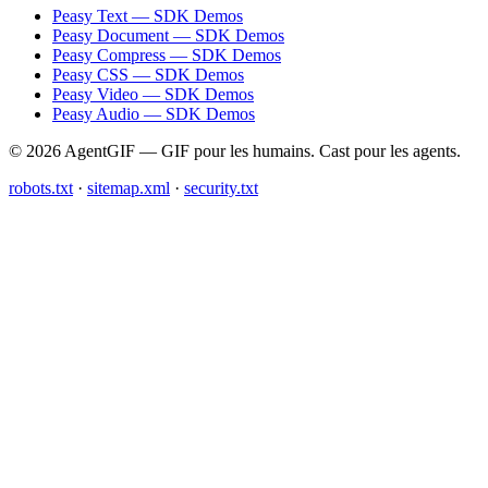
Peasy Text — SDK Demos
Peasy Document — SDK Demos
Peasy Compress — SDK Demos
Peasy CSS — SDK Demos
Peasy Video — SDK Demos
Peasy Audio — SDK Demos
© 2026 AgentGIF — GIF pour les humains. Cast pour les agents.
robots.txt
·
sitemap.xml
·
security.txt