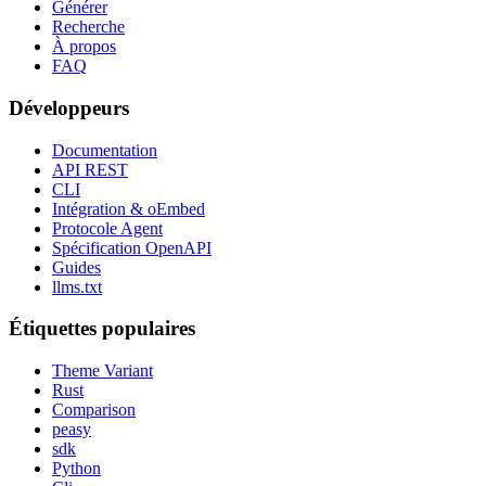
Générer
Recherche
À propos
FAQ
Développeurs
Documentation
API REST
CLI
Intégration & oEmbed
Protocole Agent
Spécification OpenAPI
Guides
llms.txt
Étiquettes populaires
Theme Variant
Rust
Comparison
peasy
sdk
Python