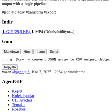
output with a single pipeline.
#json
#jq
#csv
#transform
#export
İndir
⬇ GIF
(29,5 KB)
⬇ MP4
(Dönüştürülüyor...)
Göm
Markdown
Html
Iframe
Script
[![jq '@csv' — convert JSON array to CSV output](https:
Kopyala
yazan
@agentgif
·
Kas 7, 2025
·
2964 görüntülenme
AgentGIF
Keşfet
Koleksiyonlar
CLI Araçları
Temalar
Rozetler