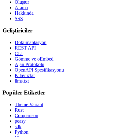
Oluştur
Arama
Hakkında
SSS
Geliştiriciler
Dokümantasyon
REST API
CLI
Gömme ve oEmbed
Ajan Protokolü
OpenAPI Spesifikasyonu
Kılavuzlar
llms.txt
Popüler Etiketler
Theme Variant
Rust
Comparison
peasy
sdk
Python