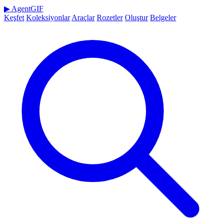
▶
AgentGIF
Keşfet
Koleksiyonlar
Araçlar
Rozetler
Oluştur
Belgeler