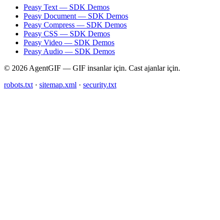
Peasy Text — SDK Demos
Peasy Document — SDK Demos
Peasy Compress — SDK Demos
Peasy CSS — SDK Demos
Peasy Video — SDK Demos
Peasy Audio — SDK Demos
© 2026 AgentGIF — GIF insanlar için. Cast ajanlar için.
robots.txt
·
sitemap.xml
·
security.txt