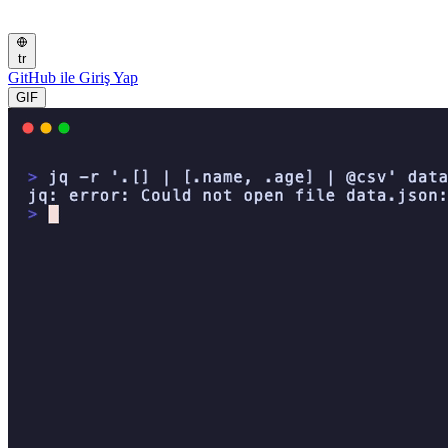
tr
GitHub ile Giriş Yap
GIF