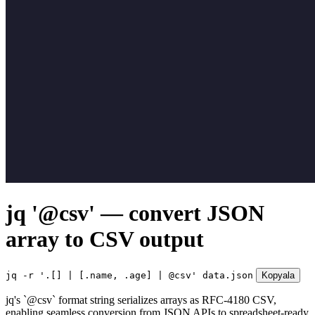
jq '@csv' — convert JSON
array to CSV output
jq -r '.[] | [.name, .age] | @csv' data.json
Kopyala
jq's `@csv` format string serializes arrays as RFC-4180 CSV,
enabling seamless conversion from JSON APIs to spreadsheet-ready