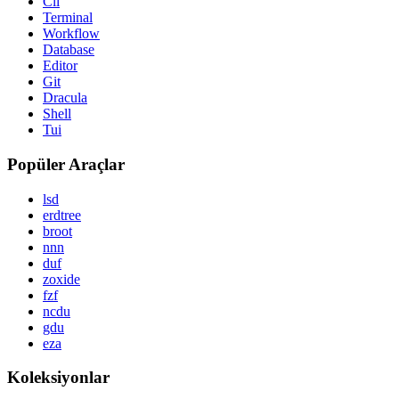
Cli
Terminal
Workflow
Database
Editor
Git
Dracula
Shell
Tui
Popüler Araçlar
lsd
erdtree
broot
nnn
duf
zoxide
fzf
ncdu
gdu
eza
Koleksiyonlar