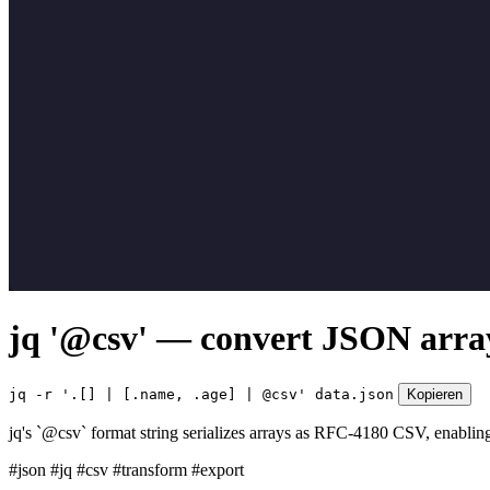
jq '@csv' — convert JSON arra
jq -r '.[] | [.name, .age] | @csv' data.json
Kopieren
jq's `@csv` format string serializes arrays as RFC-4180 CSV, enablin
#json
#jq
#csv
#transform
#export