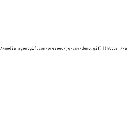
//media.agentgif.com/preseed/jq-csv/demo.gif)](https://a