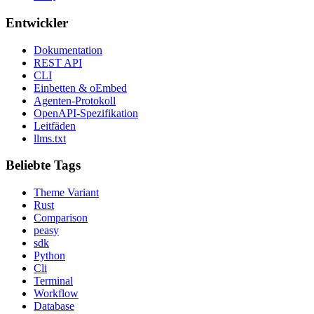
Entwickler
Dokumentation
REST API
CLI
Einbetten & oEmbed
Agenten-Protokoll
OpenAPI-Spezifikation
Leitfäden
llms.txt
Beliebte Tags
Theme Variant
Rust
Comparison
peasy
sdk
Python
Cli
Terminal
Workflow
Database