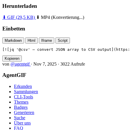
Herunterladen
⬇ GIF
(29,5 KB)
⬇ MP4
(Konvertierung...)
Einbetten
Markdown
Html
Iframe
Script
[![jq '@csv' — convert JSON array to CSV output](https:
Kopieren
von
@agentgif
·
Nov 7, 2025
·
3022 Aufrufe
AgentGIF
Erkunden
Sammlungen
CLI-Tools
Themes
Badges
Generieren
Suche
Über uns
FAQ