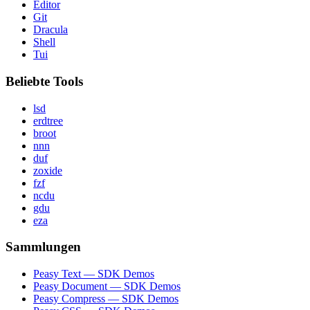
Editor
Git
Dracula
Shell
Tui
Beliebte Tools
lsd
erdtree
broot
nnn
duf
zoxide
fzf
ncdu
gdu
eza
Sammlungen
Peasy Text — SDK Demos
Peasy Document — SDK Demos
Peasy Compress — SDK Demos