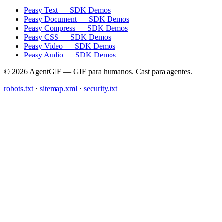
Peasy Text — SDK Demos
Peasy Document — SDK Demos
Peasy Compress — SDK Demos
Peasy CSS — SDK Demos
Peasy Video — SDK Demos
Peasy Audio — SDK Demos
© 2026 AgentGIF — GIF para humanos. Cast para agentes.
robots.txt
·
sitemap.xml
·
security.txt