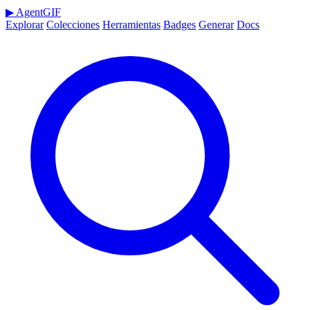
▶
AgentGIF
Explorar
Colecciones
Herramientas
Badges
Generar
Docs