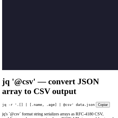
jq '@csv' — convert JSON
array to CSV output
jq -r '.[] | [.name, .age] | @csv' data.json
Copiar
jq's `@csv` format string serializes arrays as RFC-4180 CSV,