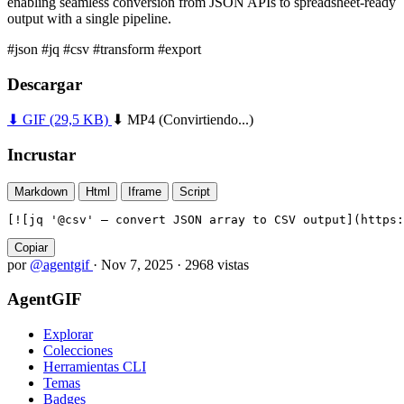
enabling seamless conversion from JSON APIs to spreadsheet-ready
output with a single pipeline.
#json
#jq
#csv
#transform
#export
Descargar
⬇ GIF
(29,5 KB)
⬇ MP4
(Convirtiendo...)
Incrustar
Markdown
Html
Iframe
Script
[![jq '@csv' — convert JSON array to CSV output](https:
Copiar
por
@agentgif
·
Nov 7, 2025
·
2968 vistas
AgentGIF
Explorar
Colecciones
Herramientas CLI
Temas
Badges