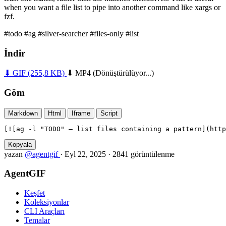
when you want a file list to pipe into another command like xargs or
fzf.
#todo
#ag
#silver-searcher
#files-only
#list
İndir
⬇ GIF
(255,8 KB)
⬇ MP4
(Dönüştürülüyor...)
Göm
Markdown
Html
Iframe
Script
[![ag -l "TODO" — list files containing a pattern](http
Kopyala
yazan
@agentgif
·
Eyl 22, 2025
·
2841 görüntülenme
AgentGIF
Keşfet
Koleksiyonlar
CLI Araçları
Temalar