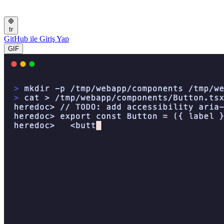
tr
GitHub ile Giriş Yap
GIF