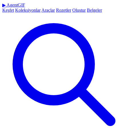
▶
AgentGIF
Keşfet
Koleksiyonlar
Araçlar
Rozetler
Oluştur
Belgeler