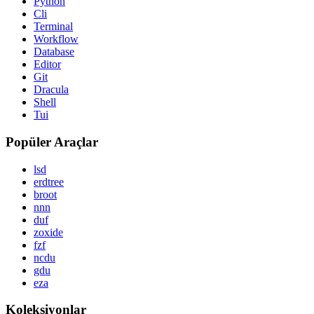
Python
Cli
Terminal
Workflow
Database
Editor
Git
Dracula
Shell
Tui
Popüler Araçlar
lsd
erdtree
broot
nnn
duf
zoxide
fzf
ncdu
gdu
eza
Koleksiyonlar