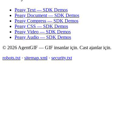
Peasy Text — SDK Demos
Peasy Document — SDK Demos
Peasy Compress — SDK Demos
Peasy CSS — SDK Demos
Peasy Video — SDK Demos
Peasy Audio — SDK Demos
© 2026 AgentGIF — GIF insanlar için. Cast ajanlar için.
robots.txt
·
sitemap.xml
·
security.txt