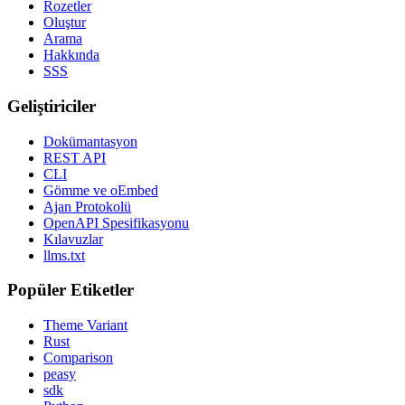
Rozetler
Oluştur
Arama
Hakkında
SSS
Geliştiriciler
Dokümantasyon
REST API
CLI
Gömme ve oEmbed
Ajan Protokolü
OpenAPI Spesifikasyonu
Kılavuzlar
llms.txt
Popüler Etiketler
Theme Variant
Rust
Comparison
peasy
sdk