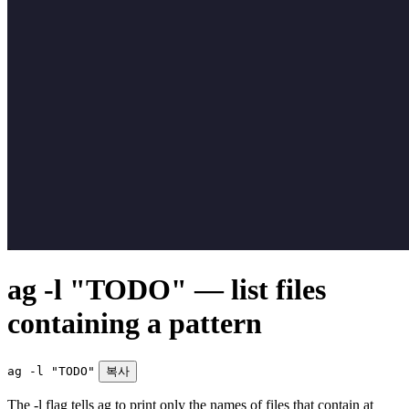
ag -l "TODO" — list files
containing a pattern
ag -l "TODO"
복사
The -l flag tells ag to print only the names of files that contain at