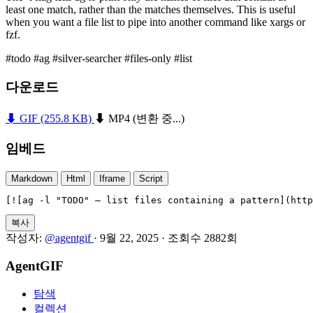
least one match, rather than the matches themselves. This is useful
when you want a file list to pipe into another command like xargs or
fzf.
#todo
#ag
#silver-searcher
#files-only
#list
다운로드
⬇ GIF
(255.8 KB)
⬇ MP4
(변환 중...)
임베드
Markdown
Html
Iframe
Script
[![ag -l "TODO" — list files containing a pattern](http
복사
작성자:
@agentgif
·
9월 22, 2025
·
조회수 2882회
AgentGIF
탐색
컬렉션