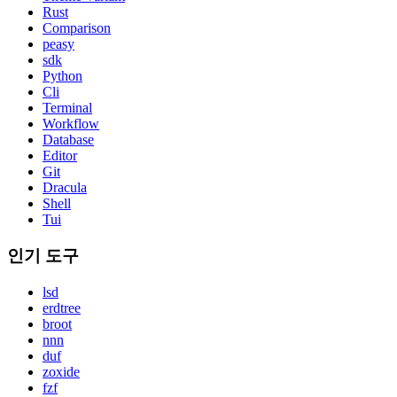
Rust
Comparison
peasy
sdk
Python
Cli
Terminal
Workflow
Database
Editor
Git
Dracula
Shell
Tui
인기 도구
lsd
erdtree
broot
nnn
duf
zoxide
fzf