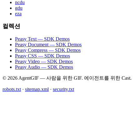
ncdu
gdu
eza
컬렉션
Peasy Text — SDK Demos
Peasy Document — SDK Demos
Peasy Compress — SDK Demos
Peasy CSS — SDK Demos
Peasy Video — SDK Demos
Peasy Audio — SDK Demos
© 2026 AgentGIF — 사람을 위한 GIF. 에이전트를 위한 Cast.
robots.txt
·
sitemap.xml
·
security.txt