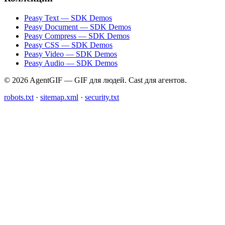
Peasy Text — SDK Demos
Peasy Document — SDK Demos
Peasy Compress — SDK Demos
Peasy CSS — SDK Demos
Peasy Video — SDK Demos
Peasy Audio — SDK Demos
© 2026 AgentGIF — GIF для людей. Cast для агентов.
robots.txt
·
sitemap.xml
·
security.txt