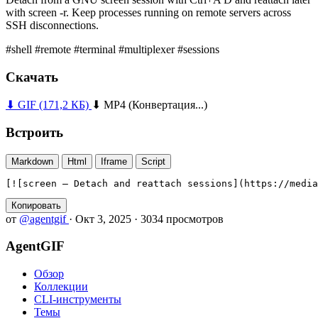
with screen -r. Keep processes running on remote servers across
SSH disconnections.
#shell
#remote
#terminal
#multiplexer
#sessions
Скачать
⬇ GIF
(171,2 КБ)
⬇ MP4
(Конвертация...)
Встроить
Markdown
Html
Iframe
Script
[![screen — Detach and reattach sessions](https://media
Копировать
от
@agentgif
·
Окт 3, 2025
·
3034 просмотров
AgentGIF
Обзор
Коллекции
CLI-инструменты
Темы