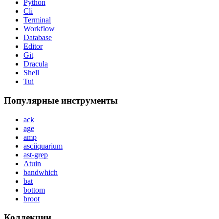
Python
Cli
Terminal
Workflow
Database
Editor
Git
Dracula
Shell
Tui
Популярные инструменты
ack
age
amp
asciiquarium
ast-grep
Atuin
bandwhich
bat
bottom
broot
Коллекции