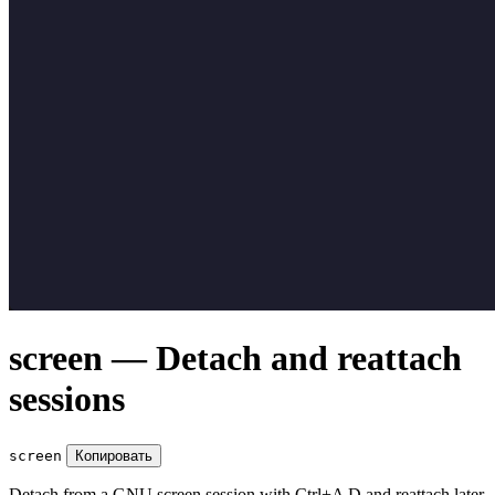
screen — Detach and reattach
sessions
screen
Копировать
Detach from a GNU screen session with Ctrl+A D and reattach later