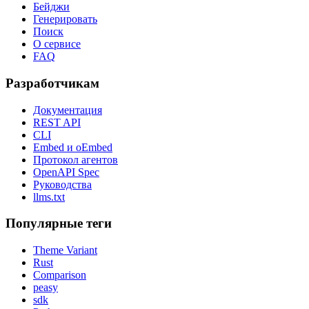
Бейджи
Генерировать
Поиск
О сервисе
FAQ
Разработчикам
Документация
REST API
CLI
Embed и oEmbed
Протокол агентов
OpenAPI Spec
Руководства
llms.txt
Популярные теги
Theme Variant
Rust
Comparison
peasy
sdk