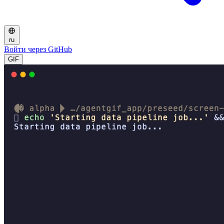
ru
Войти через GitHub
GIF