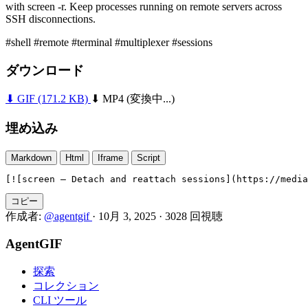
with screen -r. Keep processes running on remote servers across
SSH disconnections.
#shell
#remote
#terminal
#multiplexer
#sessions
ダウンロード
⬇ GIF
(171.2 KB)
⬇ MP4
(変換中...)
埋め込み
Markdown
Html
Iframe
Script
[![screen — Detach and reattach sessions](https://media
コピー
作成者:
@agentgif
·
10月 3, 2025
·
3028 回視聴
AgentGIF
探索
コレクション
CLI ツール