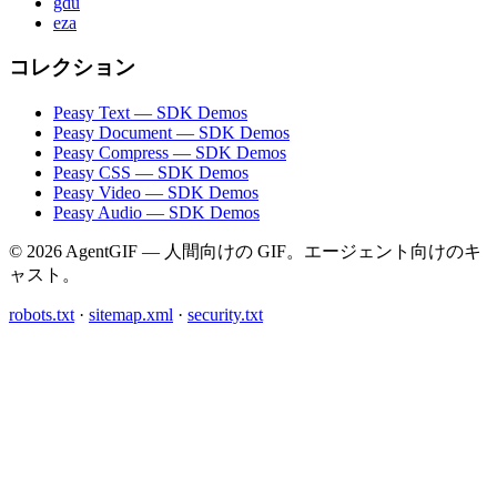
gdu
eza
コレクション
Peasy Text — SDK Demos
Peasy Document — SDK Demos
Peasy Compress — SDK Demos
Peasy CSS — SDK Demos
Peasy Video — SDK Demos
Peasy Audio — SDK Demos
© 2026 AgentGIF — 人間向けの GIF。エージェント向けのキ
ャスト。
robots.txt
·
sitemap.xml
·
security.txt