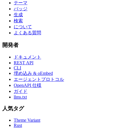
テーマ
バッジ
生成
検索
について
よくある質問
開発者
ドキュメント
REST API
CLI
埋め込み & oEmbed
エージェントプロトコル
OpenAPI 仕様
ガイド
llms.txt
人気タグ
Theme Variant
Rust