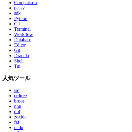
Comparison
peasy
sdk
Python
Cli
Terminal
Workflow
Database
Editor
Git
Dracula
Shell
Tui
人気ツール
lsd
erdtree
broot
nnn
duf
zoxide
fzf
ncdu