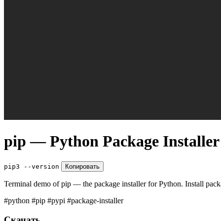
pip — Python Package Installer
pip3 --version
Копировать
Terminal demo of pip — the package installer for Python. Install pa
#python
#pip
#pypi
#package-installer
Скачать