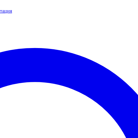
тация