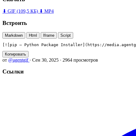
⬇ GIF
(109,5 КБ)
⬇ MP4
Встроить
Markdown
Html
Iframe
Script
[![pip — Python Package Installer](https://media.agentg
Копировать
от
@agentgif
·
Сен 30, 2025
·
2964 просмотров
Ссылки