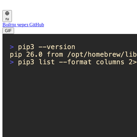
ru
Войти через GitHub
GIF