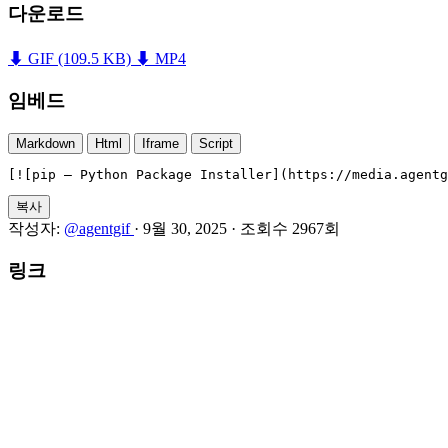
다운로드
⬇ GIF
(109.5 KB)
⬇ MP4
임베드
Markdown
Html
Iframe
Script
[![pip — Python Package Installer](https://media.agentg
복사
작성자:
@agentgif
·
9월 30, 2025
·
조회수 2967회
링크