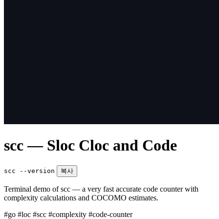
scc — Sloc Cloc and Code
scc --version
복사
Terminal demo of scc — a very fast accurate code counter with
complexity calculations and COCOMO estimates.
#go
#loc
#scc
#complexity
#code-counter