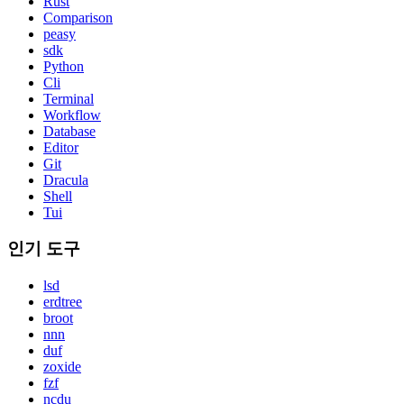
Rust
Comparison
peasy
sdk
Python
Cli
Terminal
Workflow
Database
Editor
Git
Dracula
Shell
Tui
인기 도구
lsd
erdtree
broot
nnn
duf
zoxide
fzf
ncdu