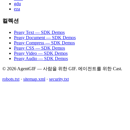
gdu
eza
컬렉션
Peasy Text — SDK Demos
Peasy Document — SDK Demos
Peasy Compress — SDK Demos
Peasy CSS — SDK Demos
Peasy Video — SDK Demos
Peasy Audio — SDK Demos
© 2026 AgentGIF — 사람을 위한 GIF. 에이전트를 위한 Cast.
robots.txt
·
sitemap.xml
·
security.txt