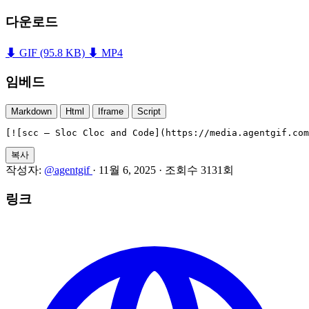
다운로드
⬇ GIF
(95.8 KB)
⬇ MP4
임베드
Markdown
Html
Iframe
Script
[![scc — Sloc Cloc and Code](https://media.agentgif.com
복사
작성자:
@agentgif
·
11월 6, 2025
·
조회수 3131회
링크