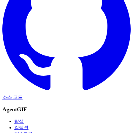
소스 코드
AgentGIF
탐색
컬렉션