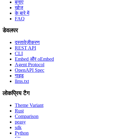
बनाएं
खोज
के बारे में
FAQ
डेवलपर
दस्तावेज़ीकरण
REST API
CLI
Embed और oEmbed
Agent Protocol
OpenAPI Spec
गाइड
llms.txt
लोकप्रिय टैग
Theme Variant
Rust
Comparison
peasy
sdk
Python