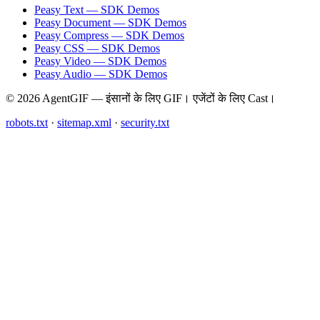
Peasy Text — SDK Demos
Peasy Document — SDK Demos
Peasy Compress — SDK Demos
Peasy CSS — SDK Demos
Peasy Video — SDK Demos
Peasy Audio — SDK Demos
© 2026 AgentGIF — इंसानों के लिए GIF। एजेंटों के लिए Cast।
robots.txt
·
sitemap.xml
·
security.txt