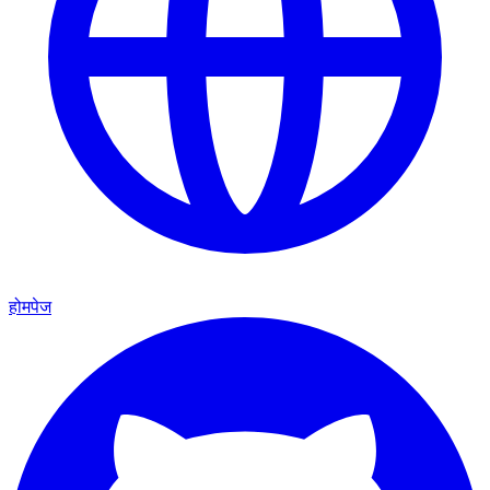
होमपेज