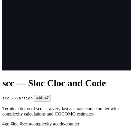
scc — Sloc Cloc and Code
scc --version
कॉपी करें
Terminal demo of scc — a very fast accurate code counter with
complexity calculations and COCOMO estimates.
#go
#loc
#scc
#complexity
#code-counter