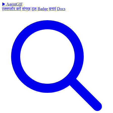
▶
AgentGIF
एक्सप्लोर करें
संग्रह
टूल
Badge
बनाएं
Docs