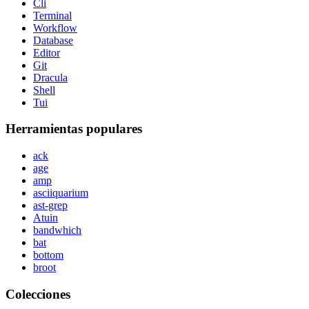
Cli
Terminal
Workflow
Database
Editor
Git
Dracula
Shell
Tui
Herramientas populares
ack
age
amp
asciiquarium
ast-grep
Atuin
bandwhich
bat
bottom
broot
Colecciones