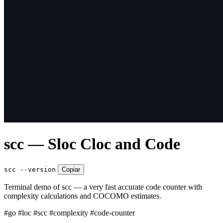
scc — Sloc Cloc and Code
scc --version
Copiar
Terminal demo of scc — a very fast accurate code counter with
complexity calculations and COCOMO estimates.
#go
#loc
#scc
#complexity
#code-counter