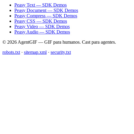
Peasy Text — SDK Demos
Peasy Document — SDK Demos
Peasy Compress — SDK Demos
Peasy CSS — SDK Demos
Peasy Video — SDK Demos
Peasy Audio — SDK Demos
© 2026 AgentGIF — GIF para humanos. Cast para agentes.
robots.txt
·
sitemap.xml
·
security.txt