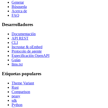
Generar
Búsqueda
Acerca de
FAQ
Desarrolladores
Documentación
API REST
CLI
Incrustar & oEmbed
Protocolo de agente
Especificación OpenAPI
Guías
llms.txt
Etiquetas populares
Theme Variant
Rust
Comparison
peasy
sdk
Python