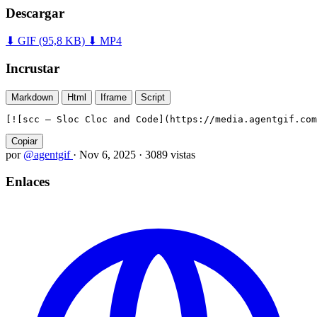
Descargar
⬇ GIF
(95,8 KB)
⬇ MP4
Incrustar
Markdown
Html
Iframe
Script
[![scc — Sloc Cloc and Code](https://media.agentgif.com
Copiar
por
@agentgif
·
Nov 6, 2025
·
3089 vistas
Enlaces