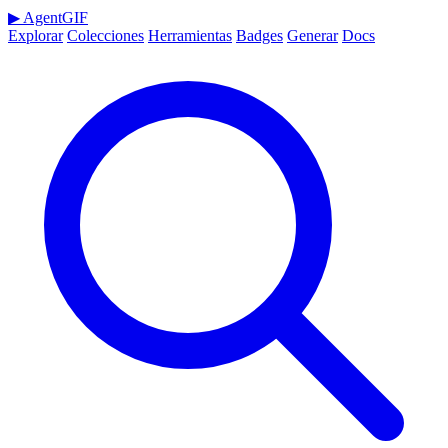
▶
AgentGIF
Explorar
Colecciones
Herramientas
Badges
Generar
Docs