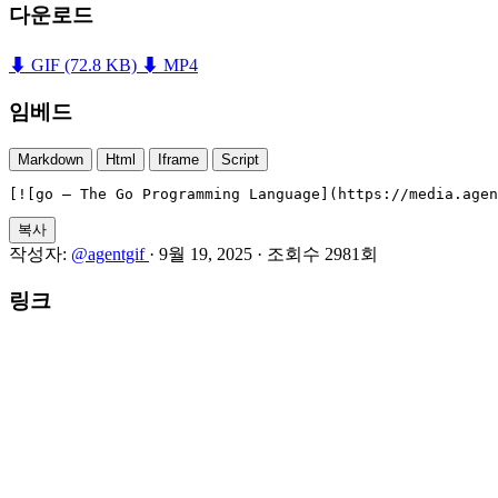
다운로드
⬇ GIF
(72.8 KB)
⬇ MP4
임베드
Markdown
Html
Iframe
Script
[![go — The Go Programming Language](https://media.agen
복사
작성자:
@agentgif
·
9월 19, 2025
·
조회수 2981회
링크