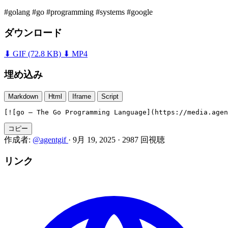
#golang
#go
#programming
#systems
#google
ダウンロード
⬇ GIF
(72.8 KB)
⬇ MP4
埋め込み
Markdown
Html
Iframe
Script
[![go — The Go Programming Language](https://media.agen
コピー
作成者:
@agentgif
·
9月 19, 2025
·
2987 回視聴
リンク