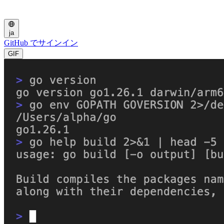
ja
GitHub でサインイン
GIF