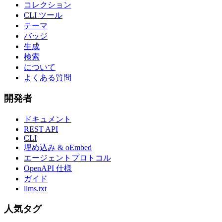
コレクション
CLI ツール
テーマ
バッジ
生成
検索
について
よくある質問
開発者
ドキュメント
REST API
CLI
埋め込み & oEmbed
エージェントプロトコル
OpenAPI 仕様
ガイド
llms.txt
人気タグ