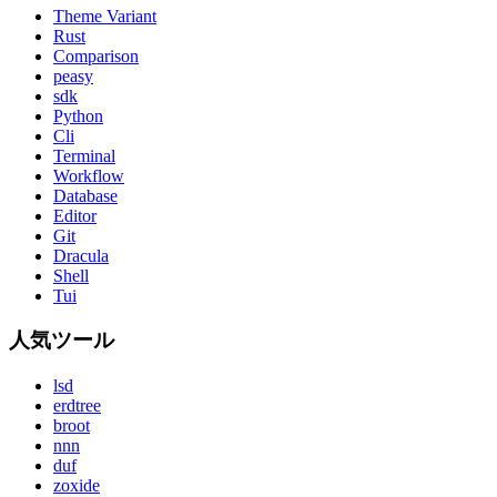
Theme Variant
Rust
Comparison
peasy
sdk
Python
Cli
Terminal
Workflow
Database
Editor
Git
Dracula
Shell
Tui
人気ツール
lsd
erdtree
broot
nnn
duf
zoxide