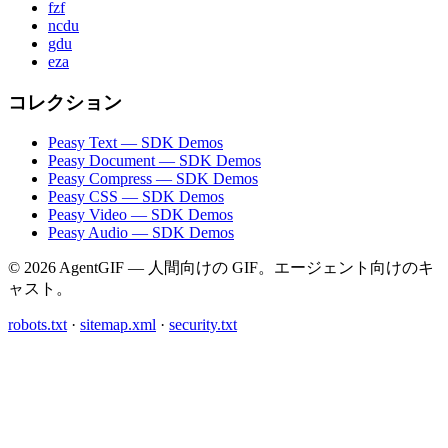
fzf
ncdu
gdu
eza
コレクション
Peasy Text — SDK Demos
Peasy Document — SDK Demos
Peasy Compress — SDK Demos
Peasy CSS — SDK Demos
Peasy Video — SDK Demos
Peasy Audio — SDK Demos
© 2026 AgentGIF — 人間向けの GIF。エージェント向けのキ
ャスト。
robots.txt
·
sitemap.xml
·
security.txt