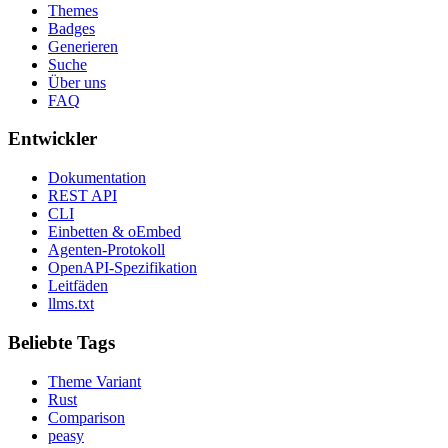
Themes
Badges
Generieren
Suche
Über uns
FAQ
Entwickler
Dokumentation
REST API
CLI
Einbetten & oEmbed
Agenten-Protokoll
OpenAPI-Spezifikation
Leitfäden
llms.txt
Beliebte Tags
Theme Variant
Rust
Comparison
peasy