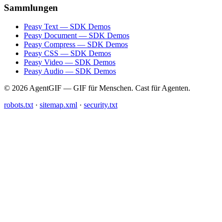
Sammlungen
Peasy Text — SDK Demos
Peasy Document — SDK Demos
Peasy Compress — SDK Demos
Peasy CSS — SDK Demos
Peasy Video — SDK Demos
Peasy Audio — SDK Demos
© 2026 AgentGIF — GIF für Menschen. Cast für Agenten.
robots.txt
·
sitemap.xml
·
security.txt