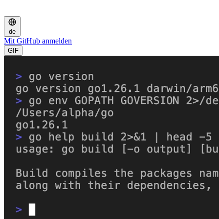
de
Mit GitHub anmelden
GIF