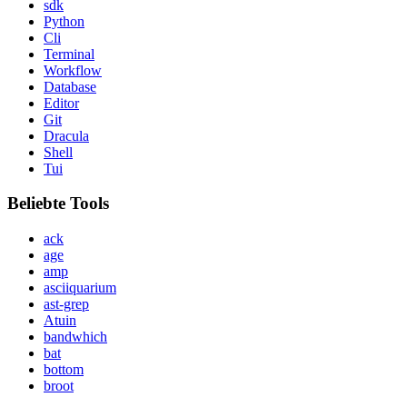
sdk
Python
Cli
Terminal
Workflow
Database
Editor
Git
Dracula
Shell
Tui
Beliebte Tools
ack
age
amp
asciiquarium
ast-grep
Atuin
bandwhich
bat
bottom
broot