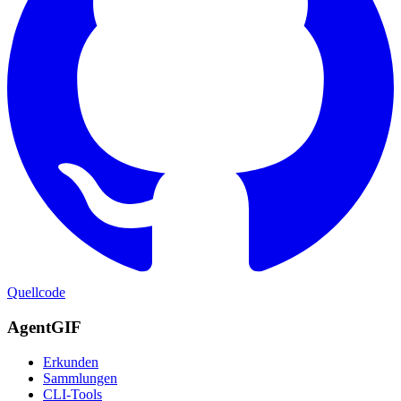
Quellcode
AgentGIF
Erkunden
Sammlungen
CLI-Tools