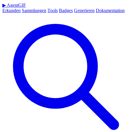
▶
AgentGIF
Erkunden
Sammlungen
Tools
Badges
Generieren
Dokumentation