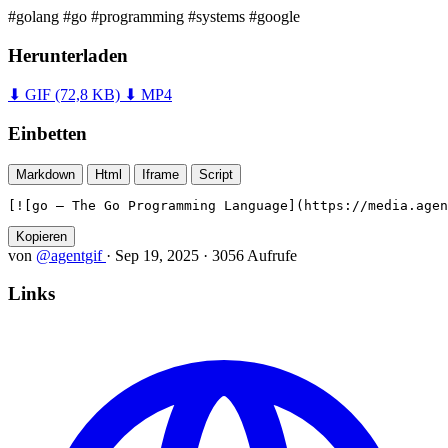
#golang
#go
#programming
#systems
#google
Herunterladen
⬇ GIF
(72,8 KB)
⬇ MP4
Einbetten
Markdown
Html
Iframe
Script
[![go — The Go Programming Language](https://media.agen
Kopieren
von
@agentgif
·
Sep 19, 2025
·
3056 Aufrufe
Links