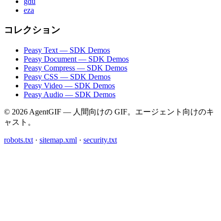
gdu
eza
コレクション
Peasy Text — SDK Demos
Peasy Document — SDK Demos
Peasy Compress — SDK Demos
Peasy CSS — SDK Demos
Peasy Video — SDK Demos
Peasy Audio — SDK Demos
© 2026 AgentGIF — 人間向けの GIF。エージェント向けのキ
ャスト。
robots.txt
·
sitemap.xml
·
security.txt