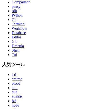
Comparison
peasy
sdk
Python
Cli
Terminal
Workflow
Database
Editor
Git
Dracula
Shell
Tui
人気ツール
lsd
erdtree
broot
nnn
duf
zoxide
fzf
ncdu