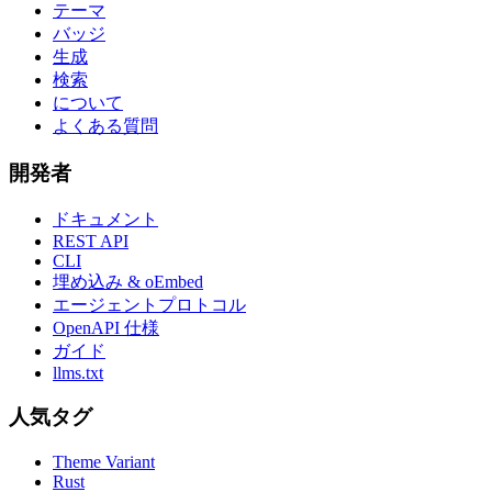
テーマ
バッジ
生成
検索
について
よくある質問
開発者
ドキュメント
REST API
CLI
埋め込み & oEmbed
エージェントプロトコル
OpenAPI 仕様
ガイド
llms.txt
人気タグ
Theme Variant
Rust