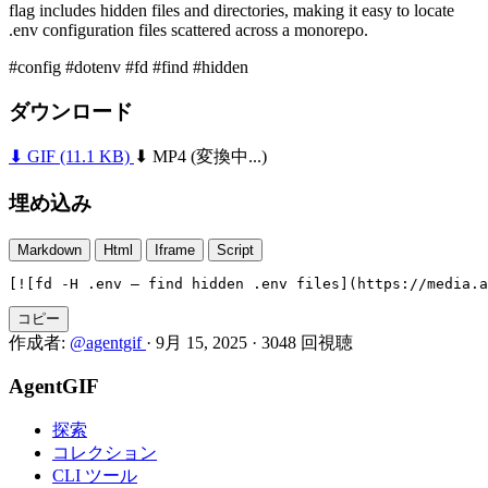
flag includes hidden files and directories, making it easy to locate
.env configuration files scattered across a monorepo.
#config
#dotenv
#fd
#find
#hidden
ダウンロード
⬇ GIF
(11.1 KB)
⬇ MP4
(変換中...)
埋め込み
Markdown
Html
Iframe
Script
[![fd -H .env — find hidden .env files](https://media.a
コピー
作成者:
@agentgif
·
9月 15, 2025
·
3048 回視聴
AgentGIF
探索
コレクション
CLI ツール