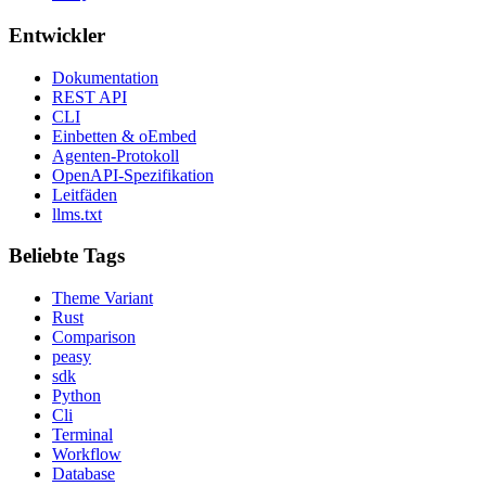
Entwickler
Dokumentation
REST API
CLI
Einbetten & oEmbed
Agenten-Protokoll
OpenAPI-Spezifikation
Leitfäden
llms.txt
Beliebte Tags
Theme Variant
Rust
Comparison
peasy
sdk
Python
Cli
Terminal
Workflow
Database