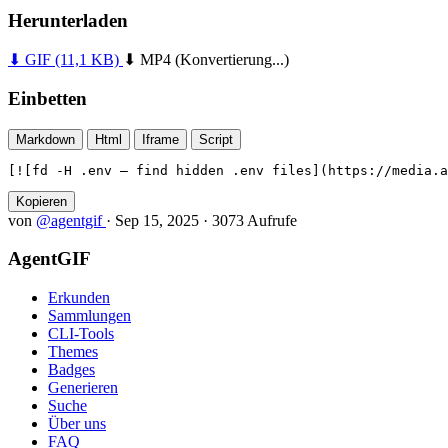
Herunterladen
⬇ GIF
(11,1 KB)
⬇ MP4
(Konvertierung...)
Einbetten
Markdown
Html
Iframe
Script
[![fd -H .env — find hidden .env files](https://media.a
Kopieren
von
@agentgif
·
Sep 15, 2025
·
3073 Aufrufe
AgentGIF
Erkunden
Sammlungen
CLI-Tools
Themes
Badges
Generieren
Suche
Über uns
FAQ