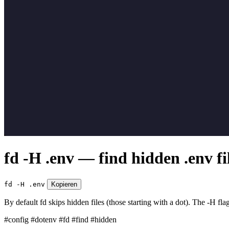
fd -H .env — find hidden .env fi
fd -H .env
Kopieren
By default fd skips hidden files (those starting with a dot). The -H fla
#config
#dotenv
#fd
#find
#hidden