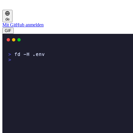
de
Mit GitHub anmelden
GIF