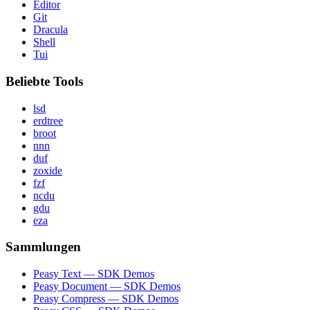
Editor
Git
Dracula
Shell
Tui
Beliebte Tools
lsd
erdtree
broot
nnn
duf
zoxide
fzf
ncdu
gdu
eza
Sammlungen
Peasy Text — SDK Demos
Peasy Document — SDK Demos
Peasy Compress — SDK Demos