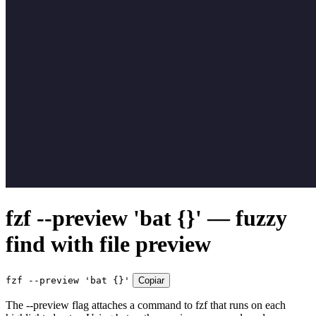
fzf --preview 'bat {}' — fuzzy
find with file preview
fzf --preview 'bat {}'
Copiar
The --preview flag attaches a command to fzf that runs on each