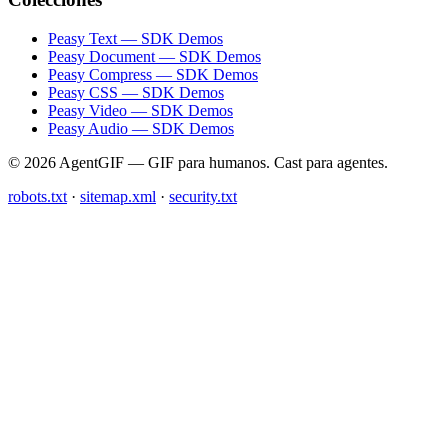
Peasy Text — SDK Demos
Peasy Document — SDK Demos
Peasy Compress — SDK Demos
Peasy CSS — SDK Demos
Peasy Video — SDK Demos
Peasy Audio — SDK Demos
© 2026 AgentGIF — GIF para humanos. Cast para agentes.
robots.txt
·
sitemap.xml
·
security.txt