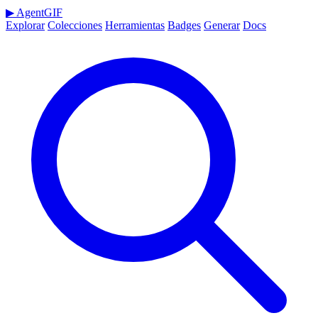
▶
AgentGIF
Explorar
Colecciones
Herramientas
Badges
Generar
Docs