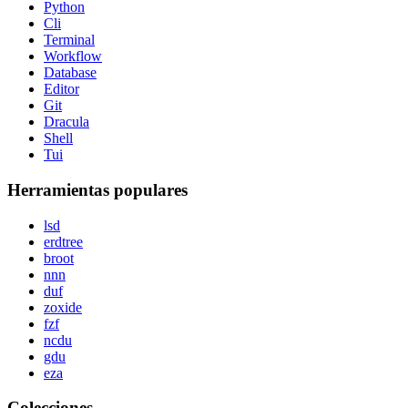
Python
Cli
Terminal
Workflow
Database
Editor
Git
Dracula
Shell
Tui
Herramientas populares
lsd
erdtree
broot
nnn
duf
zoxide
fzf
ncdu
gdu
eza
Colecciones