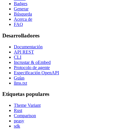
Badges
Generar
Búsqueda
Acerca de
FAQ
Desarrolladores
Documentación
API REST
CLI
Incrustar & oEmbed
Protocolo de agente
Especificación OpenAPI
Guías
llms.txt
Etiquetas populares
Theme Variant
Rust
Comparison
peasy
sdk