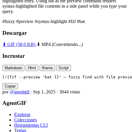
highlighted entry. Using bat as the preview command renders
syntax-highlighted file contents in a side panel while you type your
query.
#fuzzy
#preview
#syntax-highlight
#fzf
#bat
Descargar
⬇ GIF
(58,0 KB)
⬇ MP4
(Convirtiendo...)
Incrustar
Markdown
Html
Iframe
Script
[![fzf --preview 'bat {}' — fuzzy find with file previe
Copiar
por
@agentgif
·
Sep 1, 2025
·
3044 vistas
AgentGIF
Explorar
Colecciones
Herramientas CLI
Temas