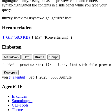
highlighted entry. Using bat as the preview command renders
syntax-highlighted file contents in a side panel while you type your
query.
#fuzzy
#preview
#syntax-highlight
#fzf
#bat
Herunterladen
⬇ GIF
(58,0 KB)
⬇ MP4
(Konvertierung...)
Einbetten
Markdown
Html
Iframe
Script
[![fzf --preview 'bat {}' — fuzzy find with file previe
Kopieren
von
@agentgif
·
Sep 1, 2025
·
3008 Aufrufe
AgentGIF
Erkunden
Sammlungen
CLI-Tools
Themes