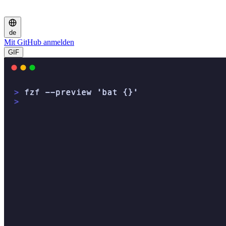
de
Mit GitHub anmelden
GIF