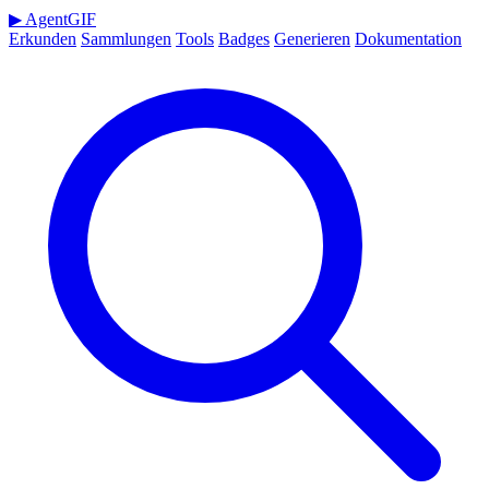
▶
AgentGIF
Erkunden
Sammlungen
Tools
Badges
Generieren
Dokumentation