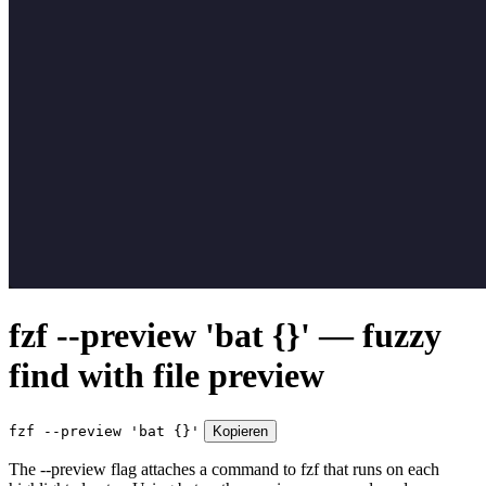
fzf --preview 'bat {}' — fuzzy
find with file preview
fzf --preview 'bat {}'
Kopieren
The --preview flag attaches a command to fzf that runs on each