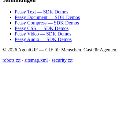
Peasy Text — SDK Demos
Peasy Document — SDK Demos
Peasy Compress — SDK Demos
Peasy CSS — SDK Demos
Peasy Video — SDK Demos
Peasy Audio — SDK Demos
© 2026 AgentGIF — GIF für Menschen. Cast für Agenten.
robots.txt
·
sitemap.xml
·
security.txt