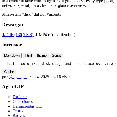
in a colourful table with usage bars. It groups devices by type (local,
network, special) for a clean, at-a-glance overview.
#filesystem
#disk
#duf
#df
#mounts
Descargar
⬇ GIF
(136,5 KB)
⬇ MP4
(Convirtiendo...)
Incrustar
Markdown
Html
Iframe
Script
[![duf — colorized disk usage and free space overview](
Copiar
por
@agentgif
·
Sep 4, 2025
·
3216 vistas
AgentGIF
Explorar
Colecciones
Herramientas CLI
Temas
Badges