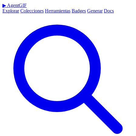
▶
AgentGIF
Explorar
Colecciones
Herramientas
Badges
Generar
Docs