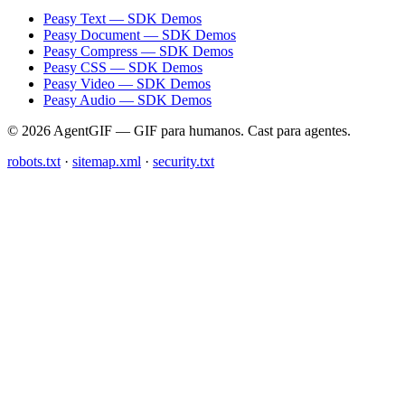
Peasy Text — SDK Demos
Peasy Document — SDK Demos
Peasy Compress — SDK Demos
Peasy CSS — SDK Demos
Peasy Video — SDK Demos
Peasy Audio — SDK Demos
© 2026 AgentGIF — GIF para humanos. Cast para agentes.
robots.txt
·
sitemap.xml
·
security.txt