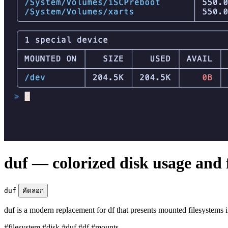
duf — colorized disk usage and 
duf
คัดลอก
duf is a modern replacement for df that presents mounted filesystems in
#filesystem
#disk
#duf
#df
#mounts