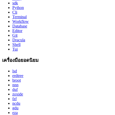
sdk
Python
Cli
Terminal
Workflow
Database
Editor
Git
Dracula
Shell
Tui
เครื่องมือยอดนิยม
lsd
erdtree
broot
nnn
duf
zoxide
fzf
ncdu
gdu
eza