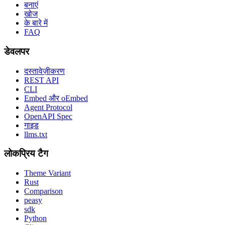
बनाएं
खोज
के बारे में
FAQ
डेवलपर
दस्तावेज़ीकरण
REST API
CLI
Embed और oEmbed
Agent Protocol
OpenAPI Spec
गाइड
llms.txt
लोकप्रिय टैग
Theme Variant
Rust
Comparison
peasy
sdk
Python