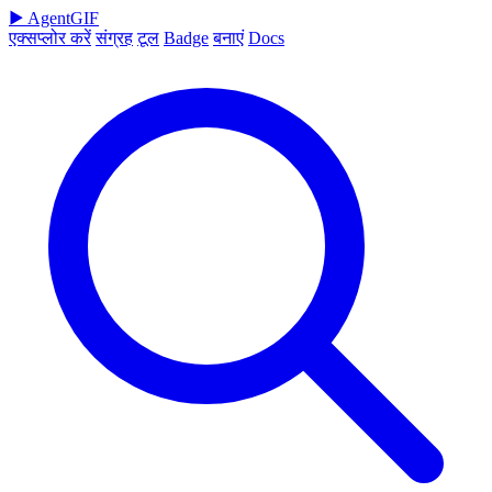
▶
AgentGIF
एक्सप्लोर करें
संग्रह
टूल
Badge
बनाएं
Docs