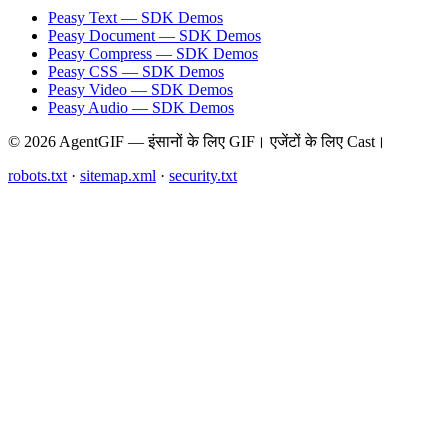
Peasy Text — SDK Demos
Peasy Document — SDK Demos
Peasy Compress — SDK Demos
Peasy CSS — SDK Demos
Peasy Video — SDK Demos
Peasy Audio — SDK Demos
© 2026 AgentGIF — इंसानों के लिए GIF। एजेंटों के लिए Cast।
robots.txt
·
sitemap.xml
·
security.txt