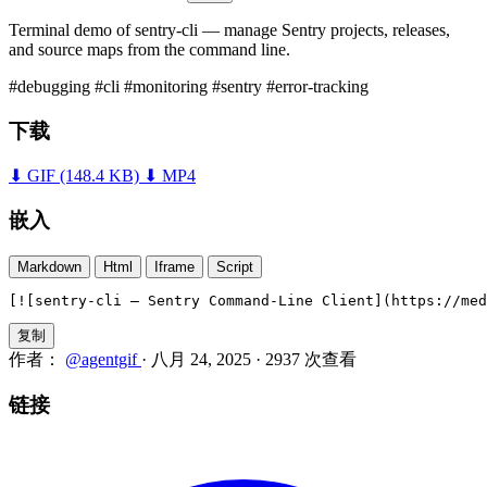
Terminal demo of sentry-cli — manage Sentry projects, releases,
and source maps from the command line.
#debugging
#cli
#monitoring
#sentry
#error-tracking
下载
⬇ GIF
(148.4 KB)
⬇ MP4
嵌入
Markdown
Html
Iframe
Script
[![sentry-cli — Sentry Command-Line Client](https://med
复制
作者：
@agentgif
·
八月 24, 2025
·
2937 次查看
链接