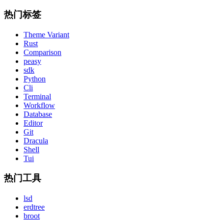
热门标签
Theme Variant
Rust
Comparison
peasy
sdk
Python
Cli
Terminal
Workflow
Database
Editor
Git
Dracula
Shell
Tui
热门工具
lsd
erdtree
broot