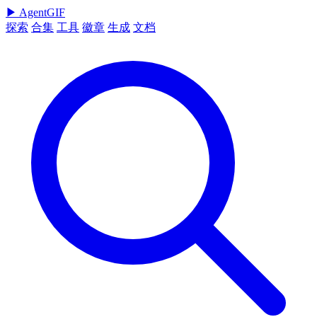
▶
AgentGIF
探索
合集
工具
徽章
生成
文档