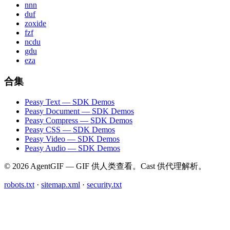
nnn
duf
zoxide
fzf
ncdu
gdu
eza
合集
Peasy Text — SDK Demos
Peasy Document — SDK Demos
Peasy Compress — SDK Demos
Peasy CSS — SDK Demos
Peasy Video — SDK Demos
Peasy Audio — SDK Demos
© 2026 AgentGIF — GIF 供人类查看。Cast 供代理解析。
robots.txt
·
sitemap.xml
·
security.txt