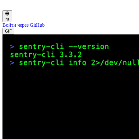
ru
Войти через GitHub
GIF