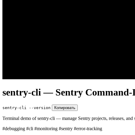
sentry-cli — Sentry Command-L
sentry-cli --version
Копировать
Terminal demo of sentry-cli — manage Sentry projects, releases, and
#debugging
#cli
#monitoring
#sentry
#error-tracking