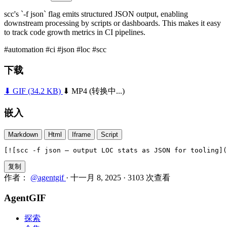
scc's `-f json` flag emits structured JSON output, enabling
downstream processing by scripts or dashboards. This makes it easy
to track code growth metrics in CI pipelines.
#automation
#ci
#json
#loc
#scc
下载
⬇ GIF
(34.2 KB)
⬇ MP4
(转换中...)
嵌入
Markdown
Html
Iframe
Script
[![scc -f json — output LOC stats as JSON for tooling]
复制
作者：
@agentgif
·
十一月 8, 2025
·
3103 次查看
AgentGIF
探索