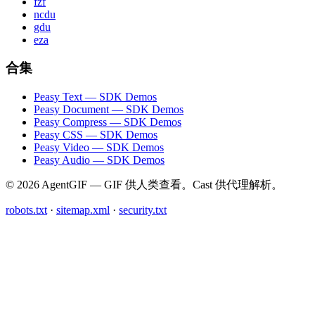
fzf
ncdu
gdu
eza
合集
Peasy Text — SDK Demos
Peasy Document — SDK Demos
Peasy Compress — SDK Demos
Peasy CSS — SDK Demos
Peasy Video — SDK Demos
Peasy Audio — SDK Demos
© 2026 AgentGIF — GIF 供人类查看。Cast 供代理解析。
robots.txt
·
sitemap.xml
·
security.txt