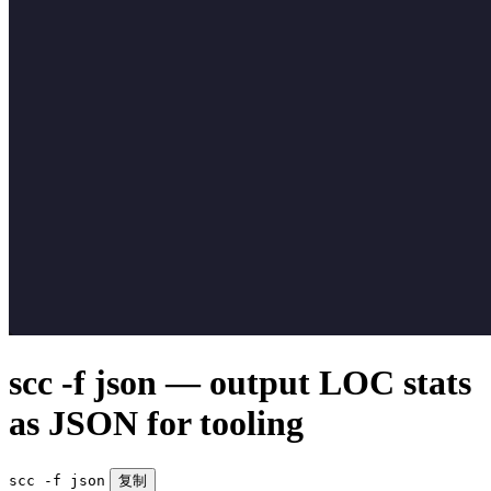
scc -f json — output LOC stats
as JSON for tooling
scc -f json
复制