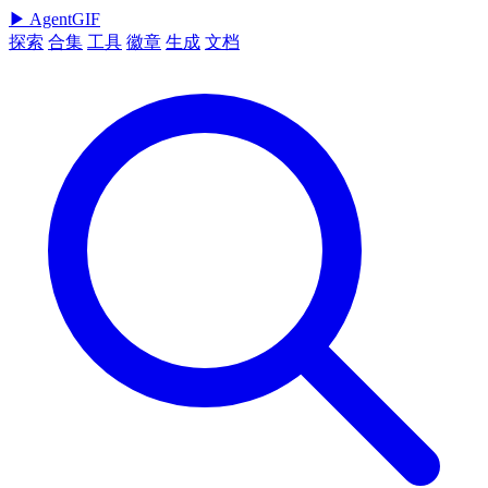
▶
AgentGIF
探索
合集
工具
徽章
生成
文档