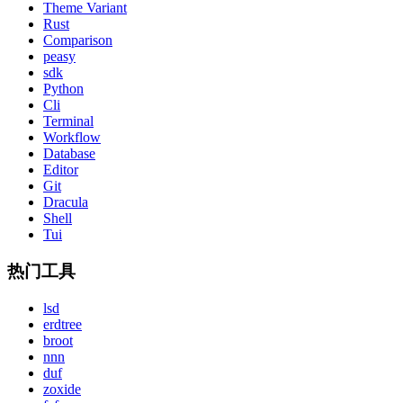
Theme Variant
Rust
Comparison
peasy
sdk
Python
Cli
Terminal
Workflow
Database
Editor
Git
Dracula
Shell
Tui
热门工具
lsd
erdtree
broot
nnn
duf
zoxide