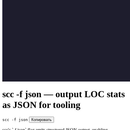
scc -f json — output LOC stats
as JSON for tooling
scc -f json
Копировать
scc's `-f json` flag emits structured JSON output, enabling