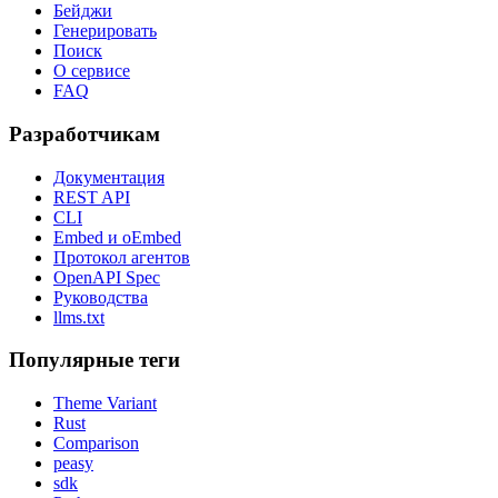
Бейджи
Генерировать
Поиск
О сервисе
FAQ
Разработчикам
Документация
REST API
CLI
Embed и oEmbed
Протокол агентов
OpenAPI Spec
Руководства
llms.txt
Популярные теги
Theme Variant
Rust
Comparison
peasy
sdk