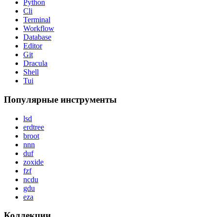
Python
Cli
Terminal
Workflow
Database
Editor
Git
Dracula
Shell
Tui
Популярные инструменты
lsd
erdtree
broot
nnn
duf
zoxide
fzf
ncdu
gdu
eza
Коллекции