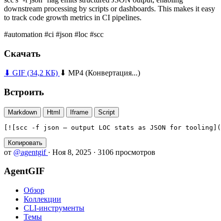
downstream processing by scripts or dashboards. This makes it easy
to track code growth metrics in CI pipelines.
#automation
#ci
#json
#loc
#scc
Скачать
⬇ GIF
(34,2 КБ)
⬇ MP4
(Конвертация...)
Встроить
Markdown
Html
Iframe
Script
[![scc -f json — output LOC stats as JSON for tooling]
Копировать
от
@agentgif
·
Ноя 8, 2025
·
3106 просмотров
AgentGIF
Обзор
Коллекции
CLI-инструменты
Темы