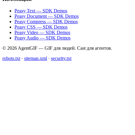
Peasy Text — SDK Demos
Peasy Document — SDK Demos
Peasy Compress — SDK Demos
Peasy CSS — SDK Demos
Peasy Video — SDK Demos
Peasy Audio — SDK Demos
© 2026 AgentGIF — GIF для людей. Cast для агентов.
robots.txt
·
sitemap.xml
·
security.txt