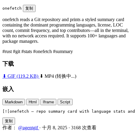
onefetch
复制
onefetch reads a Git repository and prints a styled summary card
containing the dominant programming languages, license, LOC
count, commit frequency, and top contributors—all in the terminal,
with no network access required. It supports 100+ languages and
package managers.
#rust
#git
#stats
#onefetch
#summary
下载
⬇ GIF
(119.2 KB)
⬇ MP4
(转换中...)
嵌入
Markdown
Html
Iframe
Script
[![onefetch — repo summary card with language stats and
复制
作者：
@agentgif
·
十月 8, 2025
·
3168 次查看