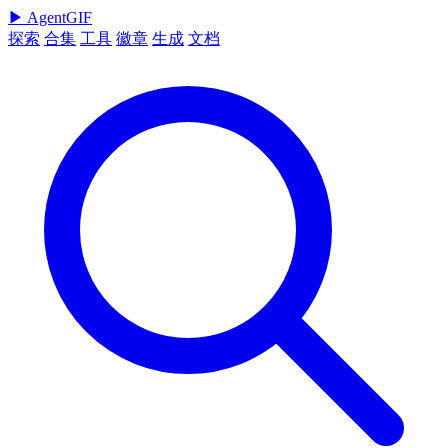
▶
AgentGIF
探索
合集
工具
徽章
生成
文档