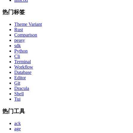
llms.txt
热门标签
Theme Variant
Rust
Comparison
peasy
sdk
Python
Cli
Terminal
Workflow
Database
Editor
Git
Dracula
Shell
Tui
热门工具
ack
age