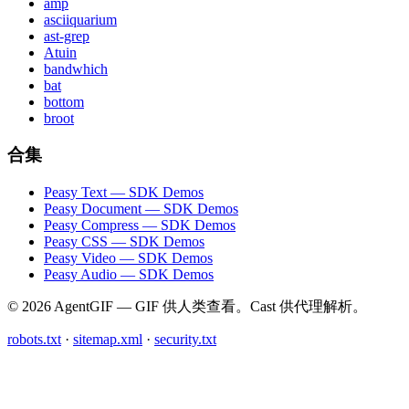
amp
asciiquarium
ast-grep
Atuin
bandwhich
bat
bottom
broot
合集
Peasy Text — SDK Demos
Peasy Document — SDK Demos
Peasy Compress — SDK Demos
Peasy CSS — SDK Demos
Peasy Video — SDK Demos
Peasy Audio — SDK Demos
© 2026 AgentGIF — GIF 供人类查看。Cast 供代理解析。
robots.txt
·
sitemap.xml
·
security.txt