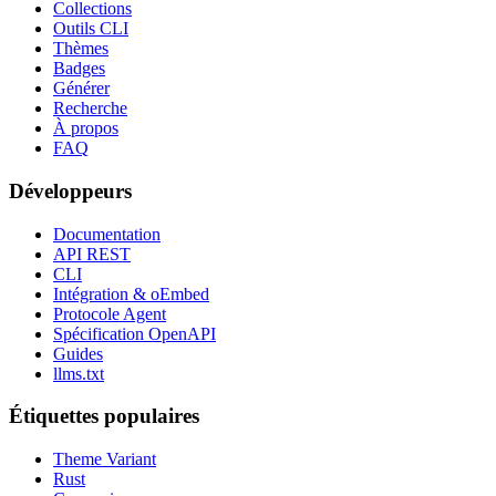
Collections
Outils CLI
Thèmes
Badges
Générer
Recherche
À propos
FAQ
Développeurs
Documentation
API REST
CLI
Intégration & oEmbed
Protocole Agent
Spécification OpenAPI
Guides
llms.txt
Étiquettes populaires
Theme Variant
Rust