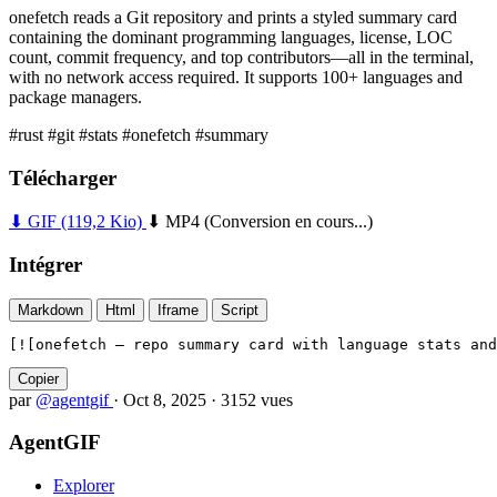
onefetch reads a Git repository and prints a styled summary card
containing the dominant programming languages, license, LOC
count, commit frequency, and top contributors—all in the terminal,
with no network access required. It supports 100+ languages and
package managers.
#rust
#git
#stats
#onefetch
#summary
Télécharger
⬇ GIF
(119,2 Kio)
⬇ MP4
(Conversion en cours...)
Intégrer
Markdown
Html
Iframe
Script
[![onefetch — repo summary card with language stats and
Copier
par
@agentgif
·
Oct 8, 2025
·
3152 vues
AgentGIF
Explorer