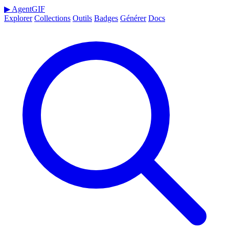
▶
AgentGIF
Explorer
Collections
Outils
Badges
Générer
Docs