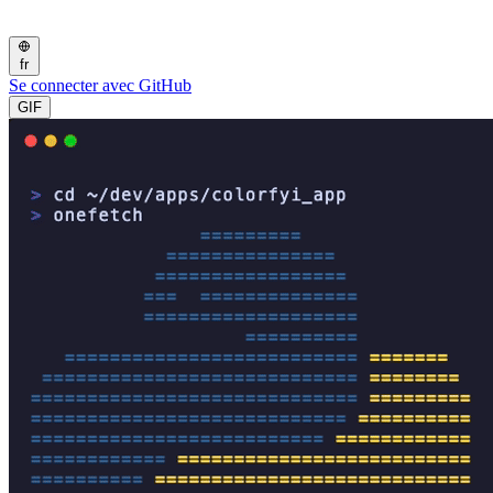
fr
Se connecter avec GitHub
GIF