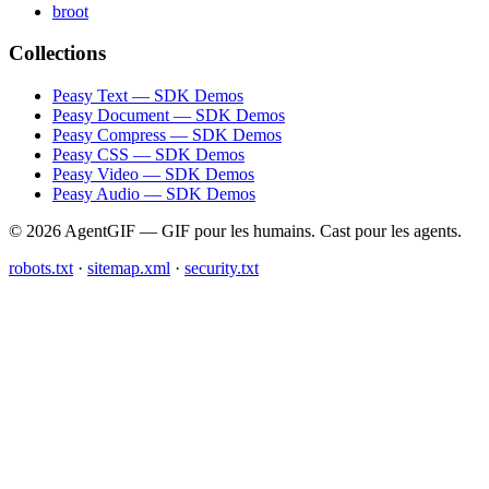
broot
Collections
Peasy Text — SDK Demos
Peasy Document — SDK Demos
Peasy Compress — SDK Demos
Peasy CSS — SDK Demos
Peasy Video — SDK Demos
Peasy Audio — SDK Demos
© 2026 AgentGIF — GIF pour les humains. Cast pour les agents.
robots.txt
·
sitemap.xml
·
security.txt