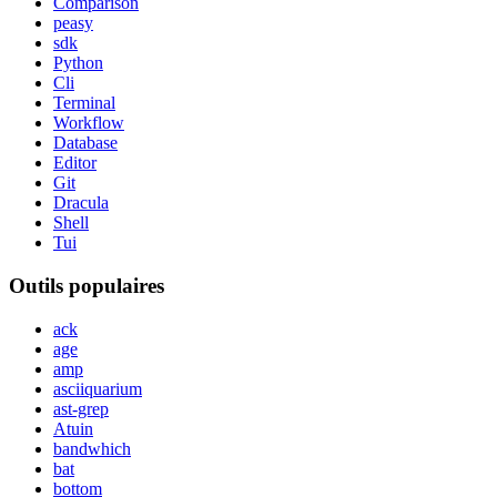
Comparison
peasy
sdk
Python
Cli
Terminal
Workflow
Database
Editor
Git
Dracula
Shell
Tui
Outils populaires
ack
age
amp
asciiquarium
ast-grep
Atuin
bandwhich
bat
bottom