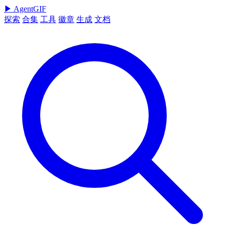
▶
AgentGIF
探索
合集
工具
徽章
生成
文档