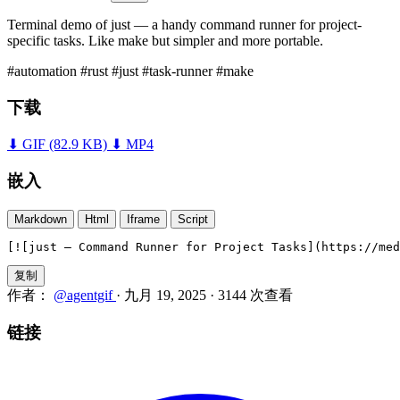
Terminal demo of just — a handy command runner for project-
specific tasks. Like make but simpler and more portable.
#automation
#rust
#just
#task-runner
#make
下载
⬇ GIF
(82.9 KB)
⬇ MP4
嵌入
Markdown
Html
Iframe
Script
[![just — Command Runner for Project Tasks](https://med
复制
作者：
@agentgif
·
九月 19, 2025
·
3144 次查看
链接