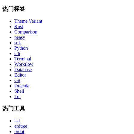
热门标签
Theme Variant
Rust
Comparison
peasy
sdk
Python
Cli
Terminal
Workflow
Database
Editor
Git
Dracula
Shell
Tui
热门工具
lsd
erdtree
broot