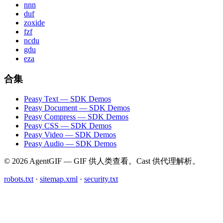
nnn
duf
zoxide
fzf
ncdu
gdu
eza
合集
Peasy Text — SDK Demos
Peasy Document — SDK Demos
Peasy Compress — SDK Demos
Peasy CSS — SDK Demos
Peasy Video — SDK Demos
Peasy Audio — SDK Demos
© 2026 AgentGIF — GIF 供人类查看。Cast 供代理解析。
robots.txt
·
sitemap.xml
·
security.txt