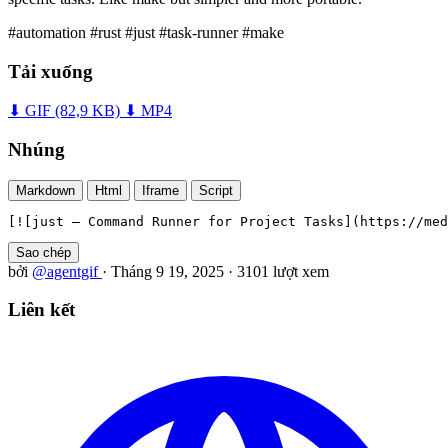
#automation
#rust
#just
#task-runner
#make
Tải xuống
⬇ GIF
(82,9 KB)
⬇ MP4
Nhúng
Markdown
Html
Iframe
Script
[![just — Command Runner for Project Tasks](https://med
Sao chép
bởi
@agentgif
·
Tháng 9 19, 2025
·
3101 lượt xem
Liên kết