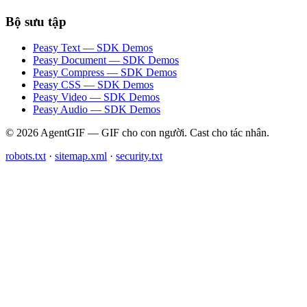
Bộ sưu tập
Peasy Text — SDK Demos
Peasy Document — SDK Demos
Peasy Compress — SDK Demos
Peasy CSS — SDK Demos
Peasy Video — SDK Demos
Peasy Audio — SDK Demos
© 2026 AgentGIF — GIF cho con người. Cast cho tác nhân.
robots.txt
·
sitemap.xml
·
security.txt