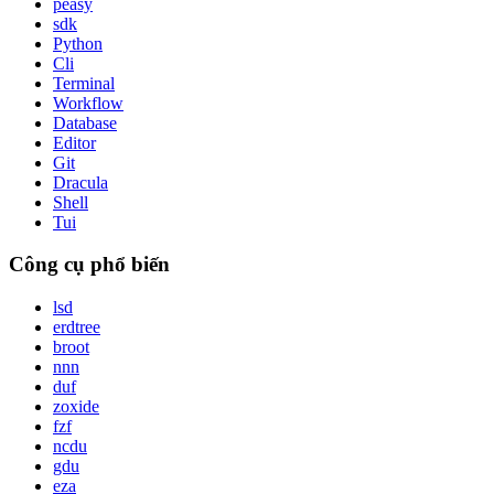
peasy
sdk
Python
Cli
Terminal
Workflow
Database
Editor
Git
Dracula
Shell
Tui
Công cụ phổ biến
lsd
erdtree
broot
nnn
duf
zoxide
fzf
ncdu
gdu
eza