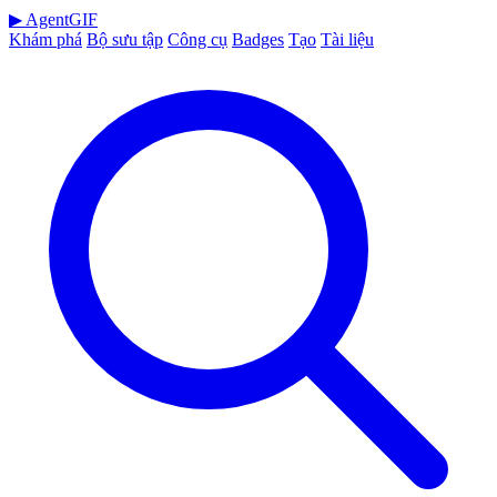
▶
AgentGIF
Khám phá
Bộ sưu tập
Công cụ
Badges
Tạo
Tài liệu