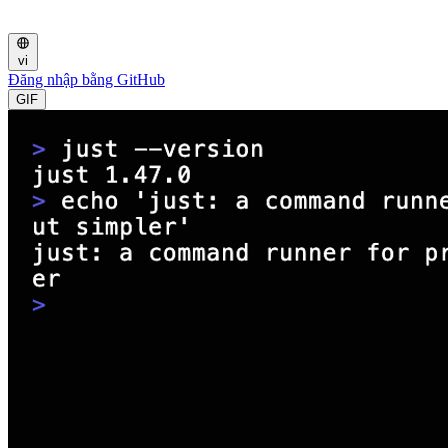
vi
Đăng nhập bằng GitHub
GIF