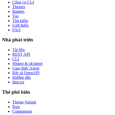
Công cụ CLI
Themes
Badges
Tạo
Tìm kiếm
Giới thiệu
FAQ
Nhà phát triển
Tài liệu
REST API
CLI
Nhúng & oEmbed
Giao thức Agent
Đặc tả OpenAPI
Hướng dẫn
llms.txt
Thẻ phổ biến
Theme Variant
Rust
Comparison