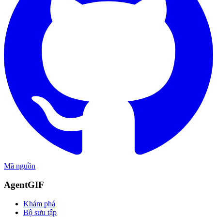
Mã nguồn
AgentGIF
Khám phá
Bộ sưu tập