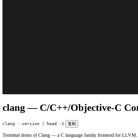
clang — C/C++/Objective-C Co
clang --version | head -2
复制
Terminal demo of Clang — a C language family frontend for LLVM. Fa