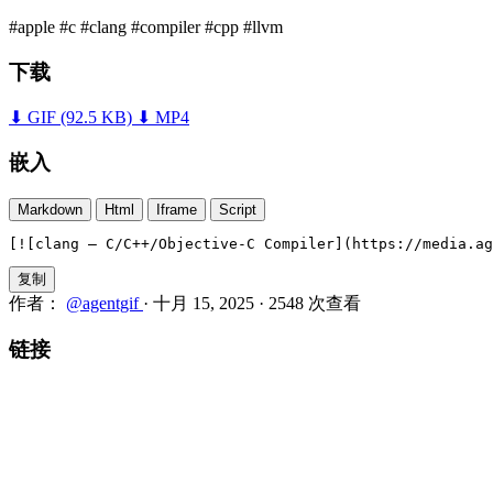
#apple
#c
#clang
#compiler
#cpp
#llvm
下载
⬇ GIF
(92.5 KB)
⬇ MP4
嵌入
Markdown
Html
Iframe
Script
[![clang — C/C++/Objective-C Compiler](https://media.ag
复制
作者：
@agentgif
·
十月 15, 2025
·
2548 次查看
链接