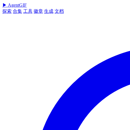
▶
AgentGIF
探索
合集
工具
徽章
生成
文档