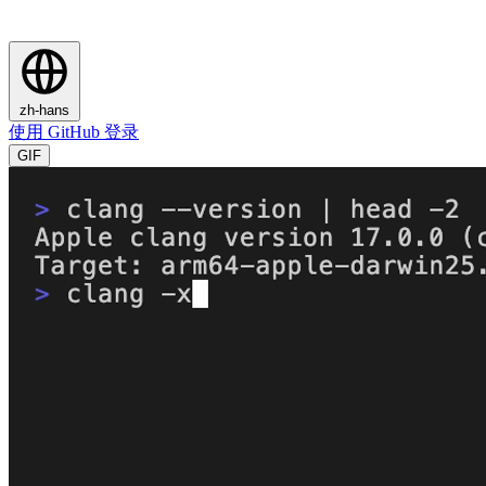
zh-hans
使用 GitHub 登录
GIF