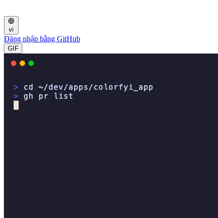
vi
Đăng nhập bằng GitHub
GIF