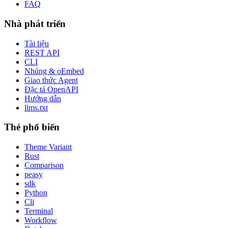
FAQ
Nhà phát triển
Tài liệu
REST API
CLI
Nhúng & oEmbed
Giao thức Agent
Đặc tả OpenAPI
Hướng dẫn
llms.txt
Thẻ phổ biến
Theme Variant
Rust
Comparison
peasy
sdk
Python
Cli
Terminal
Workflow