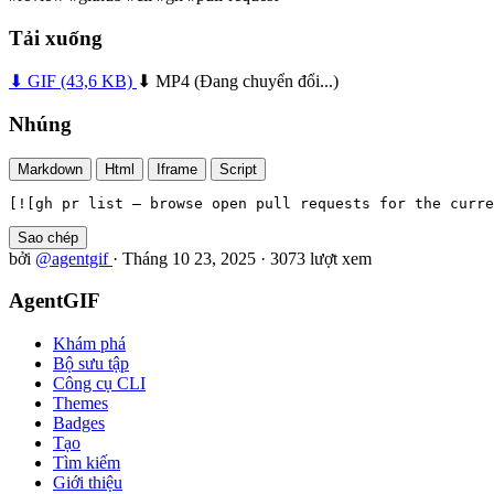
Tải xuống
⬇ GIF
(43,6 KB)
⬇ MP4
(Đang chuyển đổi...)
Nhúng
Markdown
Html
Iframe
Script
[![gh pr list — browse open pull requests for the curre
Sao chép
bởi
@agentgif
·
Tháng 10 23, 2025
·
3073 lượt xem
AgentGIF
Khám phá
Bộ sưu tập
Công cụ CLI
Themes
Badges
Tạo
Tìm kiếm
Giới thiệu