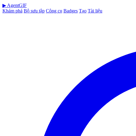
▶
AgentGIF
Khám phá
Bộ sưu tập
Công cụ
Badges
Tạo
Tài liệu