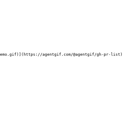
demo.gif)](https://agentgif.com/@agentgif/gh-pr-list)