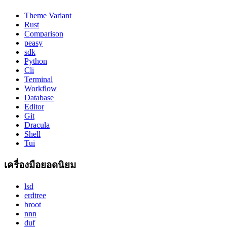
Theme Variant
Rust
Comparison
peasy
sdk
Python
Cli
Terminal
Workflow
Database
Editor
Git
Dracula
Shell
Tui
เครื่องมือยอดนิยม
lsd
erdtree
broot
nnn
duf