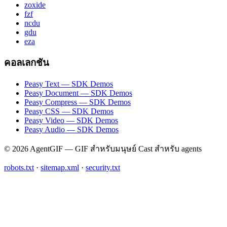
zoxide
fzf
ncdu
gdu
eza
คอลเลกชัน
Peasy Text — SDK Demos
Peasy Document — SDK Demos
Peasy Compress — SDK Demos
Peasy CSS — SDK Demos
Peasy Video — SDK Demos
Peasy Audio — SDK Demos
© 2026 AgentGIF — GIF สำหรับมนุษย์ Cast สำหรับ agents
robots.txt
·
sitemap.xml
·
security.txt