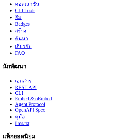
คอลเลกชัน
CLI Tools
ธีม
Badges
สร้าง
ค้นหา
เกี่ยวกับ
FAQ
นักพัฒนา
เอกสาร
REST API
CLI
Embed & oEmbed
Agent Protocol
OpenAPI Spec
คู่มือ
llms.txt
แท็กยอดนิยม