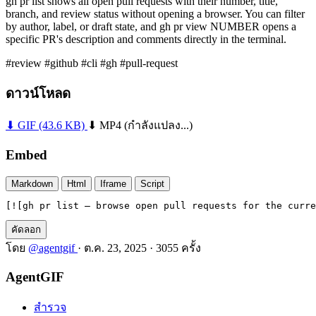
gh pr list shows all open pull requests with their number, title,
branch, and review status without opening a browser. You can filter
by author, label, or draft state, and gh pr view NUMBER opens a
specific PR's description and comments directly in the terminal.
#review
#github
#cli
#gh
#pull-request
ดาวน์โหลด
⬇ GIF
(43.6 KB)
⬇ MP4
(กำลังแปลง...)
Embed
Markdown
Html
Iframe
Script
[![gh pr list — browse open pull requests for the curre
คัดลอก
โดย
@agentgif
·
ต.ค. 23, 2025
·
3055 ครั้ง
AgentGIF
สำรวจ