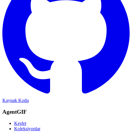
Kaynak Kodu
AgentGIF
Keşfet
Koleksiyonlar