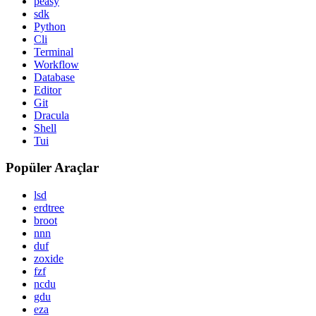
peasy
sdk
Python
Cli
Terminal
Workflow
Database
Editor
Git
Dracula
Shell
Tui
Popüler Araçlar
lsd
erdtree
broot
nnn
duf
zoxide
fzf
ncdu
gdu
eza