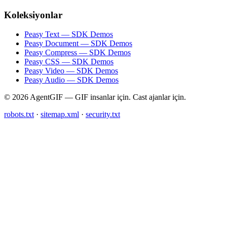
Koleksiyonlar
Peasy Text — SDK Demos
Peasy Document — SDK Demos
Peasy Compress — SDK Demos
Peasy CSS — SDK Demos
Peasy Video — SDK Demos
Peasy Audio — SDK Demos
© 2026 AgentGIF — GIF insanlar için. Cast ajanlar için.
robots.txt
·
sitemap.xml
·
security.txt