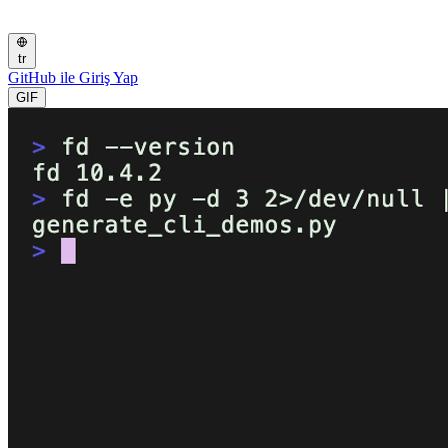
tr
GitHub ile Giriş Yap
GIF