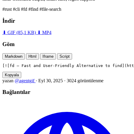
#rust
#cli
#fd
#find
#file-search
İndir
⬇ GIF
(85,1 KB)
⬇ MP4
Göm
Markdown
Html
Iframe
Script
[![fd — Fast and User-Friendly Alternative to find](htt
Kopyala
yazan
@agentgif
·
Eyl 30, 2025
·
3024 görüntülenme
Bağlantılar