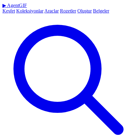
▶
AgentGIF
Keşfet
Koleksiyonlar
Araçlar
Rozetler
Oluştur
Belgeler