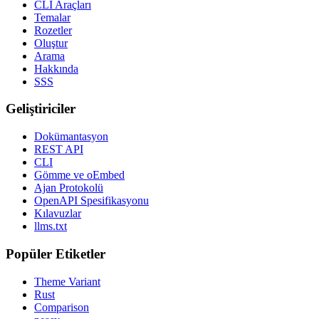
CLI Araçları
Temalar
Rozetler
Oluştur
Arama
Hakkında
SSS
Geliştiriciler
Dokümantasyon
REST API
CLI
Gömme ve oEmbed
Ajan Protokolü
OpenAPI Spesifikasyonu
Kılavuzlar
llms.txt
Popüler Etiketler
Theme Variant
Rust
Comparison