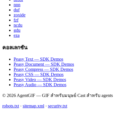
nnn
duf
zoxide
fzf
ncdu
gdu
eza
คอลเลกชัน
Peasy Text — SDK Demos
Peasy Document — SDK Demos
Peasy Compress — SDK Demos
Peasy CSS — SDK Demos
Peasy Video — SDK Demos
Peasy Audio — SDK Demos
© 2026 AgentGIF — GIF สำหรับมนุษย์ Cast สำหรับ agents
robots.txt
·
sitemap.xml
·
security.txt