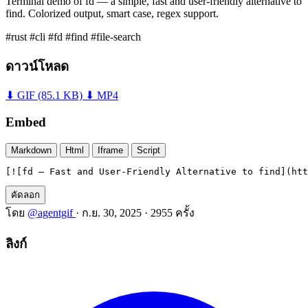
Terminal demo of fd — a simple, fast and user-friendly alternative to
find. Colorized output, smart case, regex support.
#rust
#cli
#fd
#find
#file-search
ดาวน์โหลด
⬇ GIF
(85.1 KB)
⬇ MP4
Embed
Markdown
Html
Iframe
Script
[![fd — Fast and User-Friendly Alternative to find](htt
คัดลอก
โดย
@agentgif
·
ก.ย. 30, 2025
·
2955 ครั้ง
ลิงก์