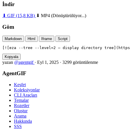
İndir
⬇ GIF
(15,8 KB)
⬇ MP4
(Dönüştürülüyor...)
Göm
Markdown
Html
Iframe
Script
[![eza --tree --level=2 — display directory tree](https
Kopyala
yazan
@agentgif
·
Eyl 1, 2025
·
3299 görüntülenme
AgentGIF
Keşfet
Koleksiyonlar
CLI Araçları
Temalar
Rozetler
Oluştur
Arama
Hakkında
SSS