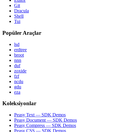
Editor
Git
Dracula
Shell
Tui
Popüler Araçlar
lsd
erdtree
broot
nnn
duf
zoxide
fzf
ncdu
gdu
eza
Koleksiyonlar
Peasy Text — SDK Demos
Peasy Document — SDK Demos
Peasy Compress — SDK Demos
Peasy CSS — SDK Demos