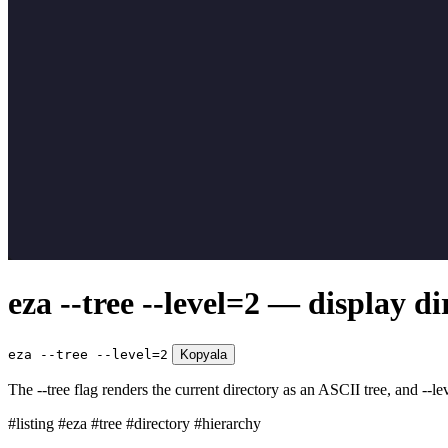
eza --tree --level=2 — display di
eza --tree --level=2
Kopyala
The --tree flag renders the current directory as an ASCII tree, and --le
#listing
#eza
#tree
#directory
#hierarchy