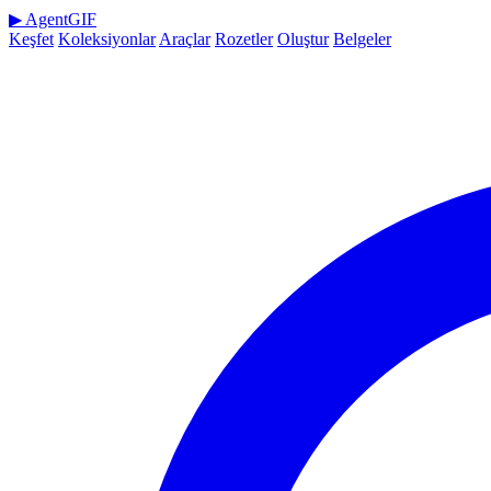
▶
AgentGIF
Keşfet
Koleksiyonlar
Araçlar
Rozetler
Oluştur
Belgeler