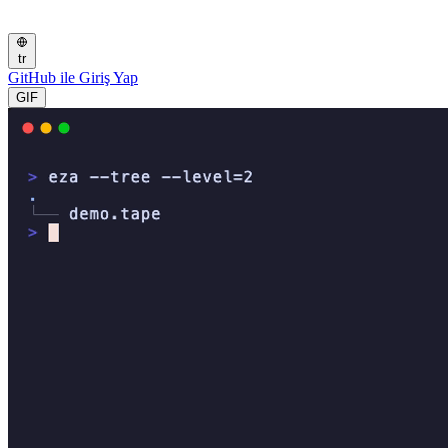
tr
GitHub ile Giriş Yap
GIF