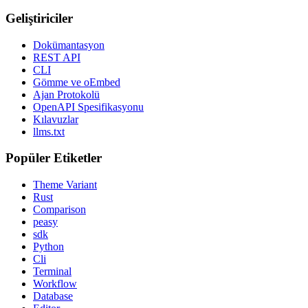
Geliştiriciler
Dokümantasyon
REST API
CLI
Gömme ve oEmbed
Ajan Protokolü
OpenAPI Spesifikasyonu
Kılavuzlar
llms.txt
Popüler Etiketler
Theme Variant
Rust
Comparison
peasy
sdk
Python
Cli
Terminal
Workflow
Database