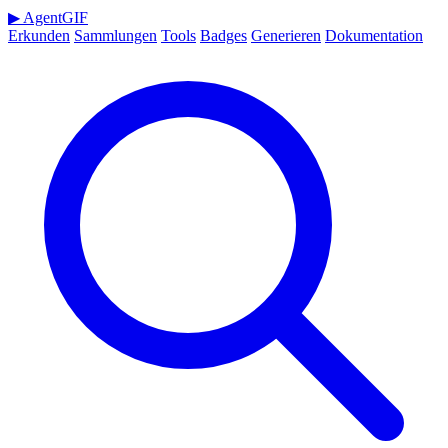
▶
AgentGIF
Erkunden
Sammlungen
Tools
Badges
Generieren
Dokumentation