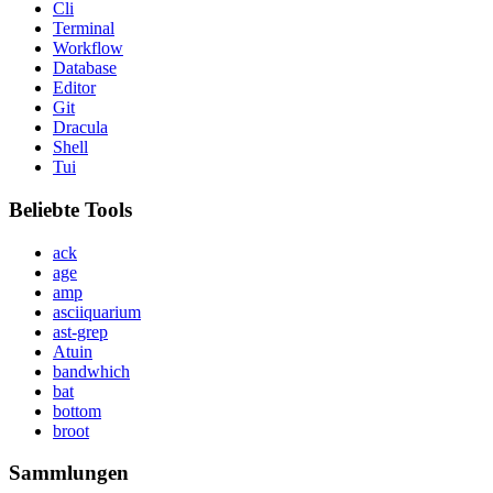
Cli
Terminal
Workflow
Database
Editor
Git
Dracula
Shell
Tui
Beliebte Tools
ack
age
amp
asciiquarium
ast-grep
Atuin
bandwhich
bat
bottom
broot
Sammlungen