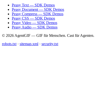
Peasy Text — SDK Demos
Peasy Document — SDK Demos
Peasy Compress — SDK Demos
Peasy CSS — SDK Demos
Peasy Video — SDK Demos
Peasy Audio — SDK Demos
© 2026 AgentGIF — GIF für Menschen. Cast für Agenten.
robots.txt
·
sitemap.xml
·
security.txt