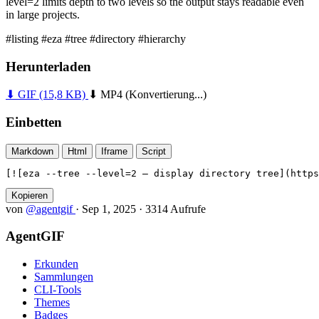
level=2 limits depth to two levels so the output stays readable even
in large projects.
#listing
#eza
#tree
#directory
#hierarchy
Herunterladen
⬇ GIF
(15,8 KB)
⬇ MP4
(Konvertierung...)
Einbetten
Markdown
Html
Iframe
Script
[![eza --tree --level=2 — display directory tree](https
Kopieren
von
@agentgif
·
Sep 1, 2025
·
3314 Aufrufe
AgentGIF
Erkunden
Sammlungen
CLI-Tools
Themes
Badges