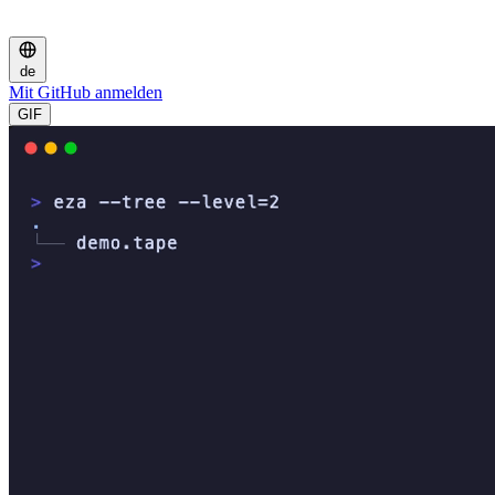
de
Mit GitHub anmelden
GIF