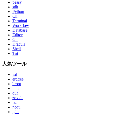
peasy
sdk
Python
Cli
Terminal
Workflow
Database
Editor
Git
Dracula
Shell
Tui
人気ツール
lsd
erdtree
broot
nnn
duf
zoxide
fzf
ncdu
gdu