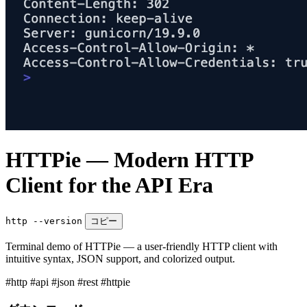
HTTPie — Modern HTTP
Client for the API Era
http --version
コピー
Terminal demo of HTTPie — a user-friendly HTTP client with
intuitive syntax, JSON support, and colorized output.
#http
#api
#json
#rest
#httpie