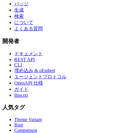
バッジ
生成
検索
について
よくある質問
開発者
ドキュメント
REST API
CLI
埋め込み & oEmbed
エージェントプロトコル
OpenAPI 仕様
ガイド
llms.txt
人気タグ
Theme Variant
Rust
Comparison