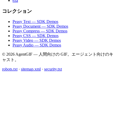
eza
コレクション
Peasy Text — SDK Demos
Peasy Document — SDK Demos
Peasy Compress — SDK Demos
Peasy CSS — SDK Demos
Peasy Video — SDK Demos
Peasy Audio — SDK Demos
© 2026 AgentGIF — 人間向けの GIF。エージェント向けのキ
ャスト。
robots.txt
·
sitemap.xml
·
security.txt