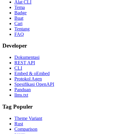
Alat CLI
Tema
Badge
Buat
Cari
Tentang
FAQ
Developer
Dokumentasi
REST API
CLI
Embed & oEmbed
Protokol Agen
Spesifikasi OpenAPI
Panduan
llms.txt
Tag Populer
Theme Variant
Rust
Comparison