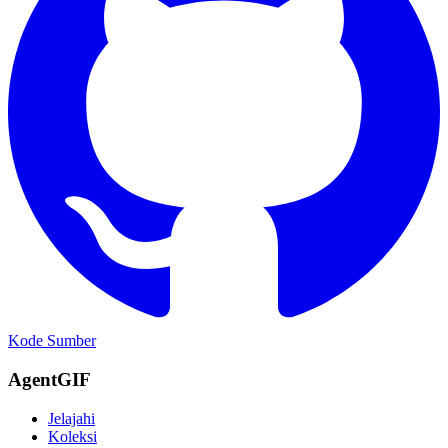
Kode Sumber
AgentGIF
Jelajahi
Koleksi