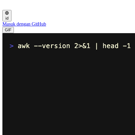
id
Masuk dengan GitHub
GIF