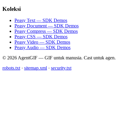
Koleksi
Peasy Text — SDK Demos
Peasy Document — SDK Demos
Peasy Compress — SDK Demos
Peasy CSS — SDK Demos
Peasy Video — SDK Demos
Peasy Audio — SDK Demos
© 2026 AgentGIF — GIF untuk manusia. Cast untuk agen.
robots.txt
·
sitemap.xml
·
security.txt