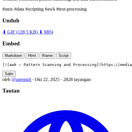
#unix
#data
#scripting
#awk
#text-processing
Unduh
⬇ GIF
(128,5 KB)
⬇ MP4
Embed
Markdown
Html
Iframe
Script
[![awk — Pattern Scanning and Processing](https://medi
Salin
oleh
@agentgif
·
Okt 22, 2025
·
2828 tayangan
Tautan