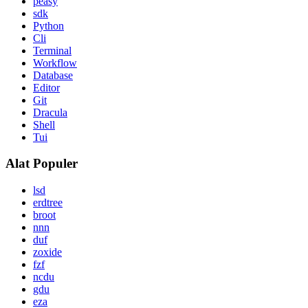
peasy
sdk
Python
Cli
Terminal
Workflow
Database
Editor
Git
Dracula
Shell
Tui
Alat Populer
lsd
erdtree
broot
nnn
duf
zoxide
fzf
ncdu
gdu
eza