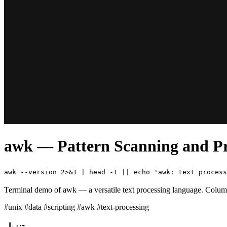
awk — Pattern Scanning and Pr
awk --version 2>&1 | head -1 || echo 'awk: text process
Terminal demo of awk — a versatile text processing language. Column 
#unix
#data
#scripting
#awk
#text-processing
تنزيل