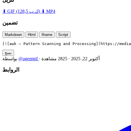
⬇ MP4
(128,5 ك.ب)
⬇ GIF
تضمين
Markdown
Html
Iframe
Script
[![awk — Pattern Scanning and Processing](https://medi
نسخ
أكتوبر 22, 2025
·
2825 مشاهدة
·
@agentgif
بواسطة
الروابط