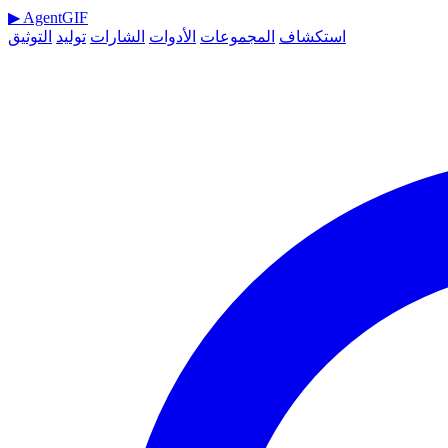
▶
AgentGIF
استكشاف
المجموعات
الأدوات
الشارات
توليد
التوثيق