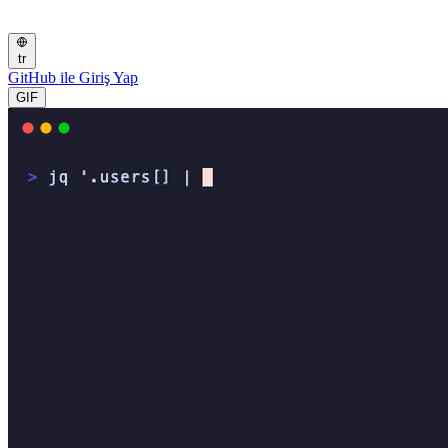
tr
GitHub ile Giriş Yap
GIF