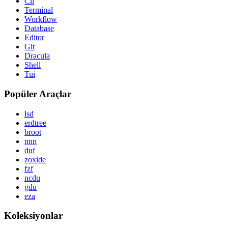
Cli
Terminal
Workflow
Database
Editor
Git
Dracula
Shell
Tui
Popüler Araçlar
lsd
erdtree
broot
nnn
duf
zoxide
fzf
ncdu
gdu
eza
Koleksiyonlar