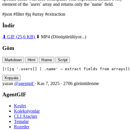
element of the `users` array and returns only the `name` field.
#json
#filter
#jq
#array
#extraction
İndir
⬇ GIF
(25,6 KB)
⬇ MP4
(Dönüştürülüyor...)
Göm
Markdown
Html
Iframe
Script
[![jq '.users[] | .name' — extract fields from arrays](
Kopyala
yazan
@agentgif
·
Kas 7, 2025
·
2706 görüntülenme
AgentGIF
Keşfet
Koleksiyonlar
CLI Araçları
Temalar
Rozetler