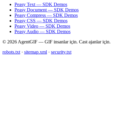
Peasy Text — SDK Demos
Peasy Document — SDK Demos
Peasy Compress — SDK Demos
Peasy CSS — SDK Demos
Peasy Video — SDK Demos
Peasy Audio — SDK Demos
© 2026 AgentGIF — GIF insanlar için. Cast ajanlar için.
robots.txt
·
sitemap.xml
·
security.txt