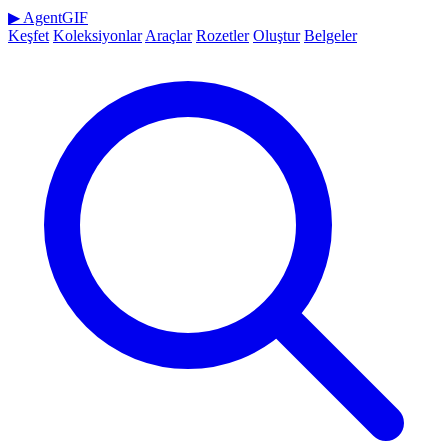
▶
AgentGIF
Keşfet
Koleksiyonlar
Araçlar
Rozetler
Oluştur
Belgeler