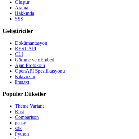
Oluştur
Arama
Hakkında
SSS
Geliştiriciler
Dokümantasyon
REST API
CLI
Gömme ve oEmbed
Ajan Protokolü
OpenAPI Spesifikasyonu
Kılavuzlar
llms.txt
Popüler Etiketler
Theme Variant
Rust
Comparison
peasy
sdk
Python