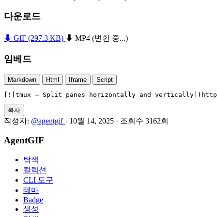
다운로드
⬇ GIF
(297.3 KB)
⬇ MP4
(변환 중...)
임베드
Markdown
Html
Iframe
Script
[![tmux — Split panes horizontally and vertically](htt
복사
작성자:
@agentgif
·
10월 14, 2025
·
조회수 3162회
AgentGIF
탐색
컬렉션
CLI 도구
테마
Badge
생성