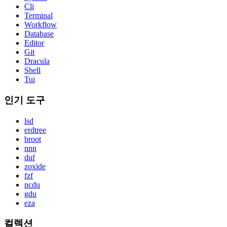
Cli
Terminal
Workflow
Database
Editor
Git
Dracula
Shell
Tui
인기 도구
lsd
erdtree
broot
nnn
duf
zoxide
fzf
ncdu
gdu
eza
컬렉션