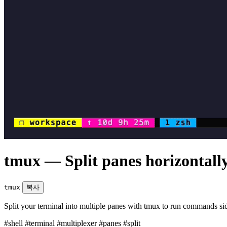
tmux — Split panes horizontally
tmux
복사
Split your terminal into multiple panes with tmux to run commands si
#shell
#terminal
#multiplexer
#panes
#split