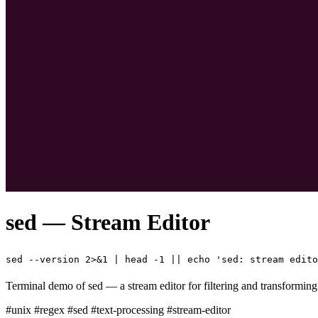
sed — Stream Editor
sed --version 2>&1 | head -1 || echo 'sed: stream edito
Terminal demo of sed — a stream editor for filtering and transforming t
#unix
#regex
#sed
#text-processing
#stream-editor