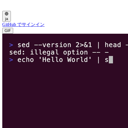
ja
GitHub でサインイン
GIF