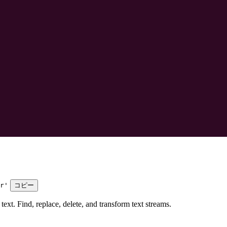
r'
コピー
ext. Find, replace, delete, and transform text streams.