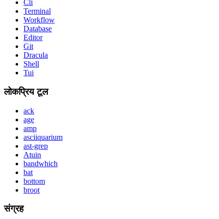
Cli
Terminal
Workflow
Database
Editor
Git
Dracula
Shell
Tui
लोकप्रिय टूल
ack
age
amp
asciiquarium
ast-grep
Atuin
bandwhich
bat
bottom
broot
संग्रह