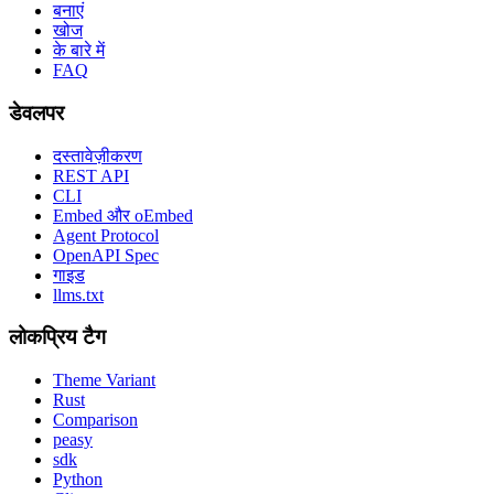
बनाएं
खोज
के बारे में
FAQ
डेवलपर
दस्तावेज़ीकरण
REST API
CLI
Embed और oEmbed
Agent Protocol
OpenAPI Spec
गाइड
llms.txt
लोकप्रिय टैग
Theme Variant
Rust
Comparison
peasy
sdk
Python