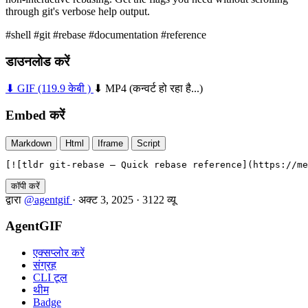
through git's verbose help output.
#shell
#git
#rebase
#documentation
#reference
डाउनलोड करें
⬇ GIF
(119.9 केबी )
⬇ MP4
(कन्वर्ट हो रहा है...)
Embed करें
Markdown
Html
Iframe
Script
[![tldr git-rebase — Quick rebase reference](https://me
कॉपी करें
द्वारा
@agentgif
·
अक्ट 3, 2025
·
3122 व्यू
AgentGIF
एक्सप्लोर करें
संग्रह
CLI टूल
थीम
Badge