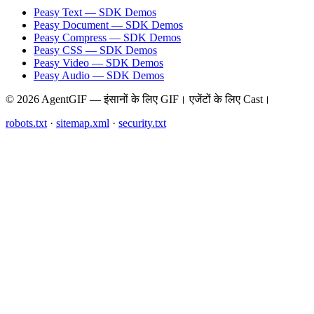
Peasy Text — SDK Demos
Peasy Document — SDK Demos
Peasy Compress — SDK Demos
Peasy CSS — SDK Demos
Peasy Video — SDK Demos
Peasy Audio — SDK Demos
© 2026 AgentGIF — इंसानों के लिए GIF। एजेंटों के लिए Cast।
robots.txt
·
sitemap.xml
·
security.txt