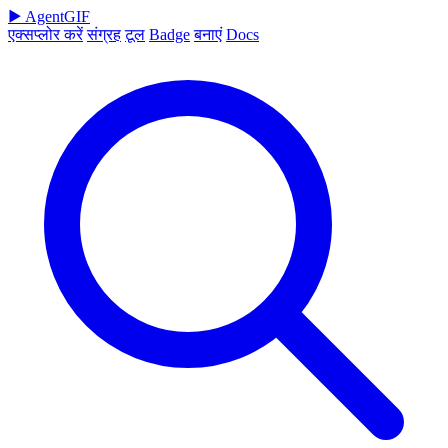
▶
AgentGIF
एक्सप्लोर करें
संग्रह
टूल
Badge
बनाएं
Docs