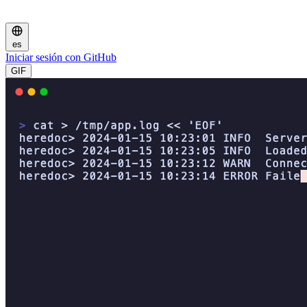
es
Iniciar sesión con GitHub
GIF