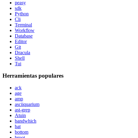
peasy
sdk
Python
Cli
Terminal
Workflow
Database
Editor
Git
Dracula
Shell
Tui
Herramientas populares
ack
age
amp
asciiquarium
ast-grep
Atuin
bandwhich
bat
bottom
broot