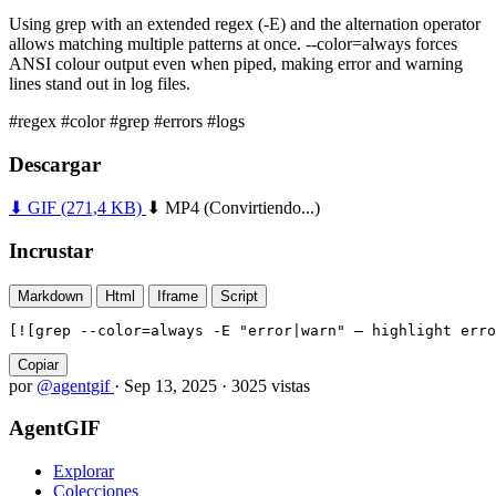
Using grep with an extended regex (-E) and the alternation operator
allows matching multiple patterns at once. --color=always forces
ANSI colour output even when piped, making error and warning
lines stand out in log files.
#regex
#color
#grep
#errors
#logs
Descargar
⬇ GIF
(271,4 KB)
⬇ MP4
(Convirtiendo...)
Incrustar
Markdown
Html
Iframe
Script
[![grep --color=always -E "error|warn" — highlight erro
Copiar
por
@agentgif
·
Sep 13, 2025
·
3025 vistas
AgentGIF
Explorar
Colecciones