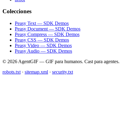
Colecciones
Peasy Text — SDK Demos
Peasy Document — SDK Demos
Peasy Compress — SDK Demos
Peasy CSS — SDK Demos
Peasy Video — SDK Demos
Peasy Audio — SDK Demos
© 2026 AgentGIF — GIF para humanos. Cast para agentes.
robots.txt
·
sitemap.xml
·
security.txt