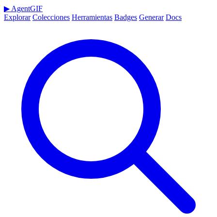
▶
AgentGIF
Explorar
Colecciones
Herramientas
Badges
Generar
Docs