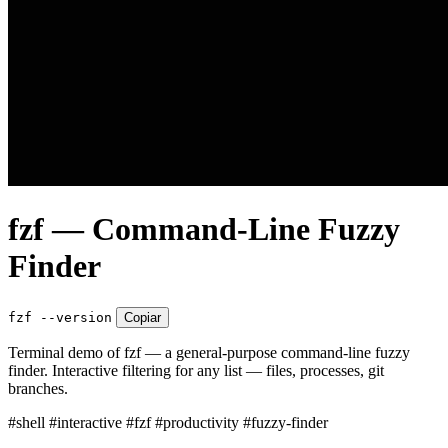
fzf — Command-Line Fuzzy
Finder
fzf --version
Copiar
Terminal demo of fzf — a general-purpose command-line fuzzy
finder. Interactive filtering for any list — files, processes, git
branches.
#shell
#interactive
#fzf
#productivity
#fuzzy-finder