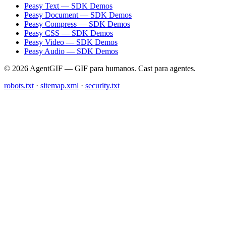
Peasy Text — SDK Demos
Peasy Document — SDK Demos
Peasy Compress — SDK Demos
Peasy CSS — SDK Demos
Peasy Video — SDK Demos
Peasy Audio — SDK Demos
© 2026 AgentGIF — GIF para humanos. Cast para agentes.
robots.txt
·
sitemap.xml
·
security.txt