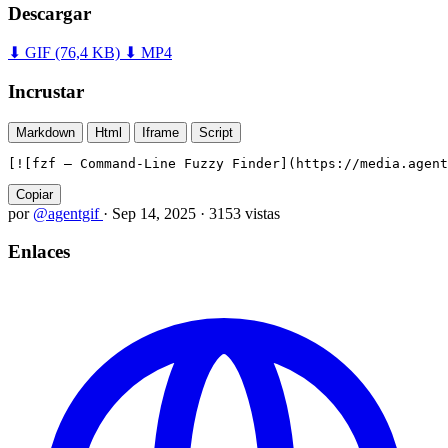
Descargar
⬇ GIF
(76,4 KB)
⬇ MP4
Incrustar
Markdown
Html
Iframe
Script
[![fzf — Command-Line Fuzzy Finder](https://media.agent
Copiar
por
@agentgif
·
Sep 14, 2025
·
3153 vistas
Enlaces