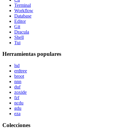
Terminal
Workflow
Database
Editor
Git
Dracula
Shell
Tui
Herramientas populares
lsd
erdtree
broot
nnn
duf
zoxide
fzf
ncdu
gdu
eza
Colecciones