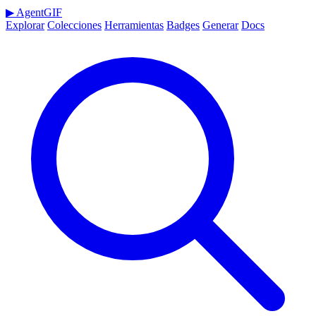
▶
AgentGIF
Explorar
Colecciones
Herramientas
Badges
Generar
Docs