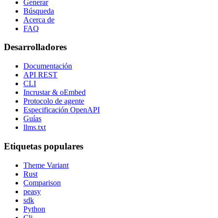
Generar
Búsqueda
Acerca de
FAQ
Desarrolladores
Documentación
API REST
CLI
Incrustar & oEmbed
Protocolo de agente
Especificación OpenAPI
Guías
llms.txt
Etiquetas populares
Theme Variant
Rust
Comparison
peasy
sdk
Python
Cli