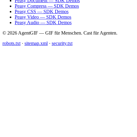
Peasy Document — SDK Demos
Peasy Compress — SDK Demos
Peasy CSS — SDK Demos
Peasy Video — SDK Demos
Peasy Audio — SDK Demos
© 2026 AgentGIF — GIF für Menschen. Cast für Agenten.
robots.txt
·
sitemap.xml
·
security.txt