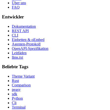
Über uns
FAQ
Entwickler
Dokumentation
REST API
CLI
Einbetten & oEmbed
Agenten-Protokoll
OpenAPI-Spezifikation
Leitfäden
llms.txt
Beliebte Tags
Theme Variant
Rust
Comparison
peasy
sdk
Python
Cli
Terminal