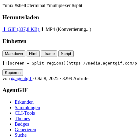
#unix
#shell
#terminal
#multiplexer
#split
Herunterladen
⬇ GIF
(337,8 KB)
⬇ MP4
(Konvertierung...)
Einbetten
Markdown
Html
Iframe
Script
[![screen — Split regions](https://media.agentgif.com/p
Kopieren
von
@agentgif
·
Okt 8, 2025
·
3299 Aufrufe
AgentGIF
Erkunden
Sammlungen
CLI-Tools
Themes
Badges
Generieren
Suche