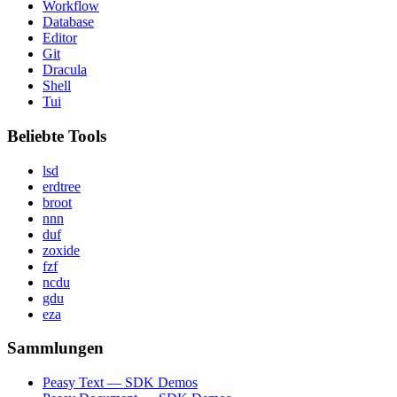
Workflow
Database
Editor
Git
Dracula
Shell
Tui
Beliebte Tools
lsd
erdtree
broot
nnn
duf
zoxide
fzf
ncdu
gdu
eza
Sammlungen
Peasy Text — SDK Demos