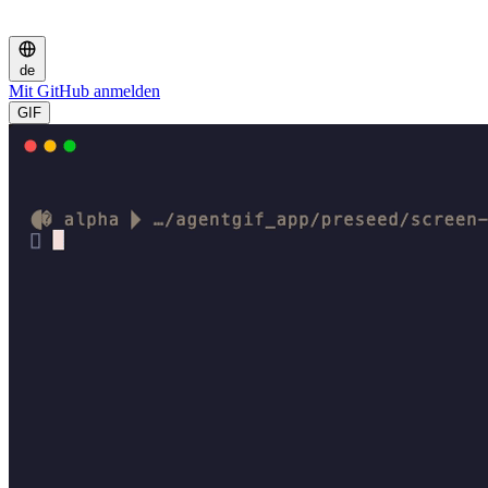
de
Mit GitHub anmelden
GIF