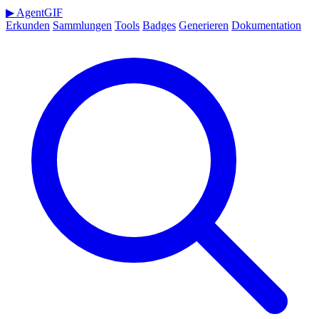
▶
AgentGIF
Erkunden
Sammlungen
Tools
Badges
Generieren
Dokumentation