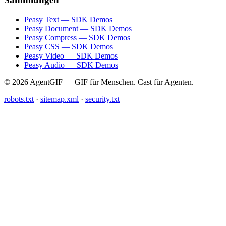
Peasy Text — SDK Demos
Peasy Document — SDK Demos
Peasy Compress — SDK Demos
Peasy CSS — SDK Demos
Peasy Video — SDK Demos
Peasy Audio — SDK Demos
© 2026 AgentGIF — GIF für Menschen. Cast für Agenten.
robots.txt
·
sitemap.xml
·
security.txt