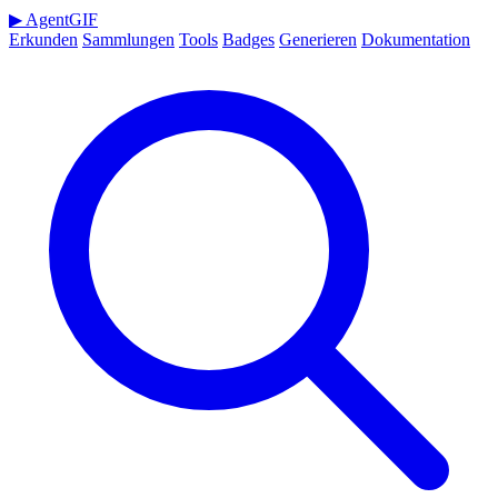
▶
AgentGIF
Erkunden
Sammlungen
Tools
Badges
Generieren
Dokumentation