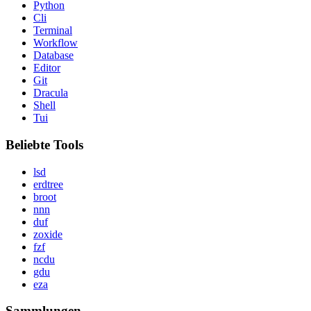
Python
Cli
Terminal
Workflow
Database
Editor
Git
Dracula
Shell
Tui
Beliebte Tools
lsd
erdtree
broot
nnn
duf
zoxide
fzf
ncdu
gdu
eza
Sammlungen