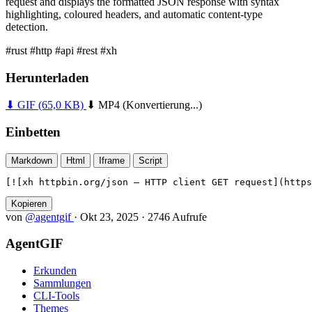
request and displays the formatted JSON response with syntax
highlighting, coloured headers, and automatic content-type
detection.
#rust
#http
#api
#rest
#xh
Herunterladen
⬇ GIF
(65,0 KB)
⬇ MP4
(Konvertierung...)
Einbetten
Markdown
Html
Iframe
Script
[![xh httpbin.org/json — HTTP client GET request](https
Kopieren
von
@agentgif
·
Okt 23, 2025
·
2746 Aufrufe
AgentGIF
Erkunden
Sammlungen
CLI-Tools
Themes